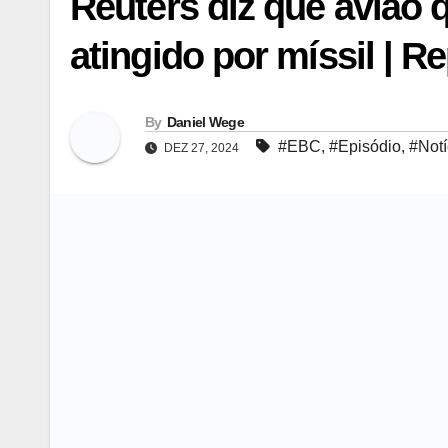
Reuters diz que avião 
atingido por míssil | Re
By
Daniel Wege
#EBC
,
#Episódio
,
#Notí
DEZ 27, 2024