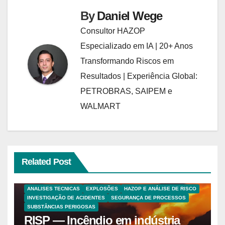
By
Daniel Wege
Consultor HAZOP
Especializado em IA | 20+ Anos
Transformando Riscos em
Resultados | Experiência Global:
PETROBRAS, SAIPEM e
WALMART
Related Post
ANALISES TECNICAS
EXPLOSÕES
HAZOP E ANÁLISE DE RISCO
INVESTIGAÇÃO DE ACIDENTES
SEGURANÇA DE PROCESSOS
SUBSTÂNCIAS PERIGOSAS
RISP — Incêndio em indústria