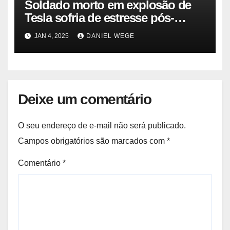
Soldado morto em explosão de
Tesla sofria de estresse pós-
traumático e temia ‘colapso’ dos
JAN 4, 2025
DANIEL WEGE
EUA
Deixe um comentário
O seu endereço de e-mail não será publicado.
Campos obrigatórios são marcados com
*
Comentário
*