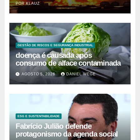
POR KLAUZ
GESTÃO DE RISCOS E SEGURANÇA INDUSTRIAL
doença é causada após
consumo de alface contaminada
AGOSTO 5, 2026
DANIEL WEGE
ESG E SUSTENTABILIDADE
Fabrício Julião defende
protagonismo da agenda social