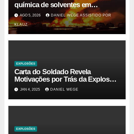
química de solventes em
Itaquaquecetuba/SP
AGO 5, 2026
DANIEL WEGE ASSISTIDO POR
(UNIQUIMA/Quema)
KLAUZ
EXPLOSÕES
Carta do Soldado Revela
Motivações por Trás da Explosão
do Cybertruck em Las Vegas –
JAN 4, 2025
DANIEL WEGE
Gazeta Brasil
EXPLOSÕES