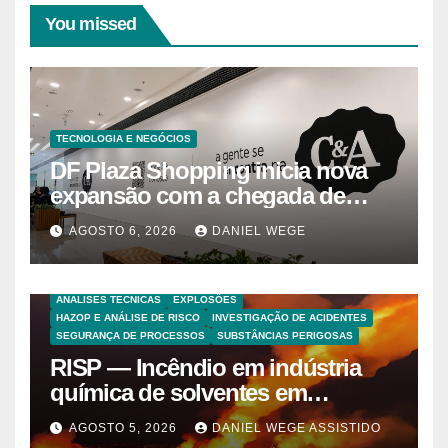
You missed
TECNOLOGIA E NEGÓCIOS
DF Plaza Shopping inicia nova
expansão com a chegada de
grandes marcas e inauguração
AGOSTO 6, 2026
DANIEL WEGE
de espaço infantil – Dicas da
Capital
ANALISES TECNICAS
EXPLOSÕES
HAZOP E ANÁLISE DE RISCO
INVESTIGAÇÃO DE ACIDENTES
SEGURANÇA DE PROCESSOS
SUBSTÂNCIAS PERIGOSAS
RISP — Incêndio em indústria
química de solventes em
Itaquaquecetuba/SP
AGOSTO 5, 2026
DANIEL WEGE ASSISTIDO
(UNIQUIMA/Quema)