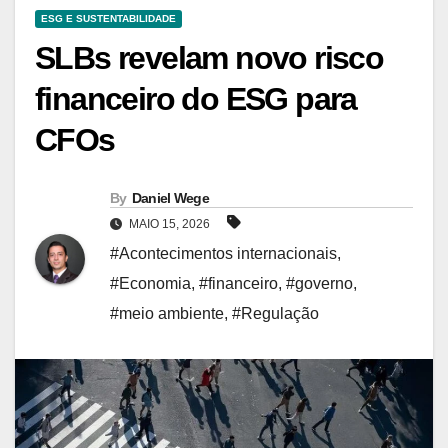
ESG E SUSTENTABILIDADE
SLBs revelam novo risco
financeiro do ESG para
CFOs
By
Daniel Wege
MAIO 15, 2026
#Acontecimentos internacionais
,
#Economia
,
#financeiro
,
#governo
,
#meio ambiente
,
#Regulação