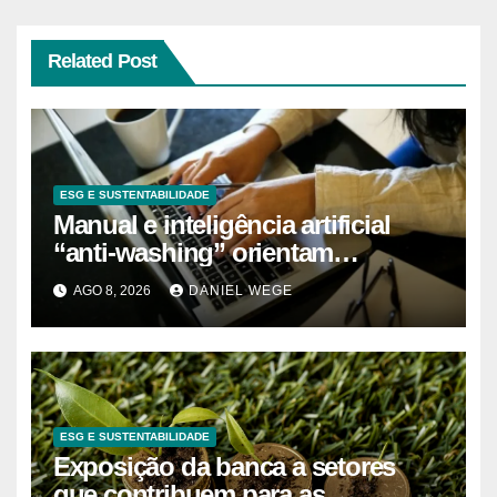
Related Post
ESG E SUSTENTABILIDADE
Manual e inteligência artificial
“anti-washing” orientam
empresas
AGO 8, 2026
DANIEL WEGE
ESG E SUSTENTABILIDADE
Exposição da banca a setores
que contribuem para as