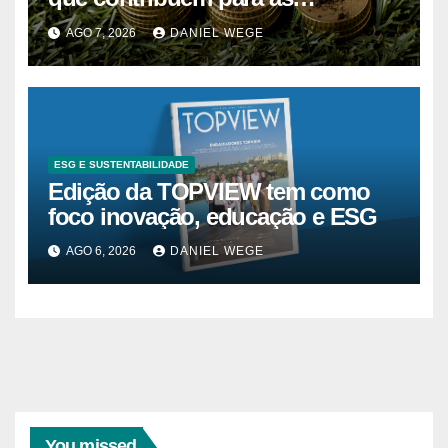
alterações climáticas mantém-se
AGO 7, 2026
DANIEL WEGE
nos 62%
ESG E SUSTENTABILIDADE
Edição da TOPVIEW tem como
foco inovação, educação e ESG
AGO 6, 2026
DANIEL WEGE
You missed