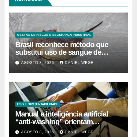
GESTÃO DE RISCOS E SEGURANÇA INDUSTRIAL
Brasil reconhece método que
substitui uso de sangue de
caranguejo-ferradura em testes
AGOSTO 8, 2026
DANIEL WEGE
farmacêuticos
ESG E SUSTENTABILIDADE
Manual e inteligência artificial
“anti-washing” orientam
empresas
AGOSTO 8, 2026
DANIEL WEGE