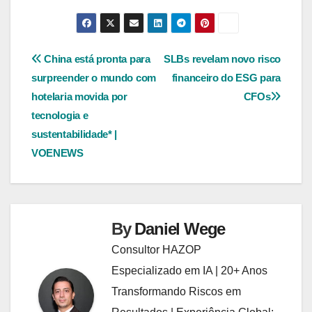
Navegação
China está pronta para
SLBs revelam novo risco
surpreender o mundo com
financeiro do ESG para
de
hotelaria movida por
CFOs
Post
tecnologia e
sustentabilidade* |
VOENEWS
By
Daniel Wege
Consultor HAZOP
Especializado em IA | 20+ Anos
Transformando Riscos em