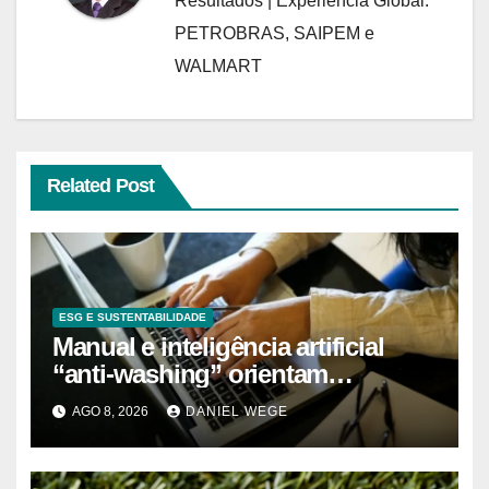
Resultados | Experiência Global:
PETROBRAS, SAIPEM e
WALMART
Related Post
ESG E SUSTENTABILIDADE
Manual e inteligência artificial
“anti-washing” orientam
empresas
AGO 8, 2026
DANIEL WEGE