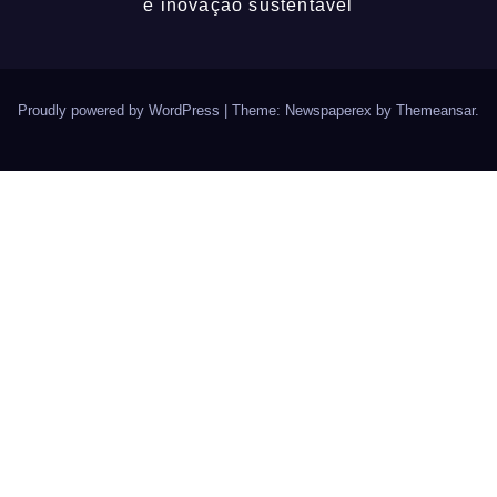
e inovação sustentável
Proudly powered by WordPress
|
Theme: Newspaperex by
Themeansar
.