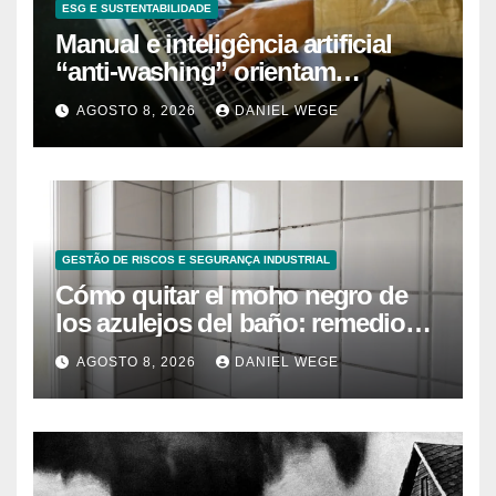
ESG E SUSTENTABILIDADE
Manual e inteligência artificial
“anti-washing” orientam
empresas
AGOSTO 8, 2026
DANIEL WEGE
GESTÃO DE RISCOS E SEGURANÇA INDUSTRIAL
Cómo quitar el moho negro de
los azulejos del baño: remedios
caseros efectivos
AGOSTO 8, 2026
DANIEL WEGE