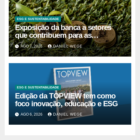
ESG E SUSTENTABILIDADE
Exposição da banca a setores
que contribuem para as
alterações climáticas mantém-se
AGO 7, 2026
DANIEL WEGE
nos 62%
ESG E SUSTENTABILIDADE
Edição da TOPVIEW tem como
foco inovação, educação e ESG
AGO 6, 2026
DANIEL WEGE