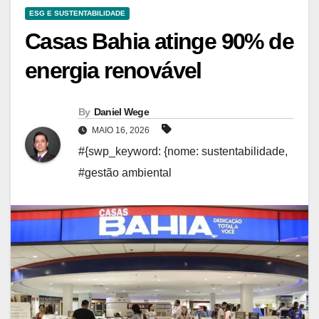
ESG E SUSTENTABILIDADE
Casas Bahia atinge 90% de
energia renovável
By
Daniel Wege
MAIO 16, 2026
#{swp_keyword: {nome: sustentabilidade
,
#gestão ambiental