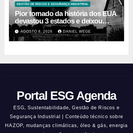
GESTÃO DE RISCOS E SEGURANÇA INDUSTRIAL
Pior tornado da história dos EUA
devastou 3 estados e deixou
centenas de mortos
AGOSTO 8, 2026
DANIEL WEGE
Portal ESG Agenda
ESG, Sustentabilidade, Gestão de Riscos e
Segurança Industrial | Conteúdo técnico sobre
HAZOP, mudanças climáticas, óleo & gás, energia