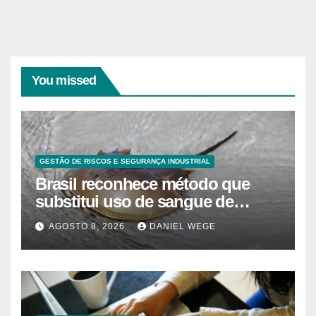
You missed
GESTÃO DE RISCOS E SEGURANÇA INDUSTRIAL
Brasil reconhece método que
substitui uso de sangue de
caranguejo-ferradura em testes
AGOSTO 8, 2026
DANIEL WEGE
farmacêuticos