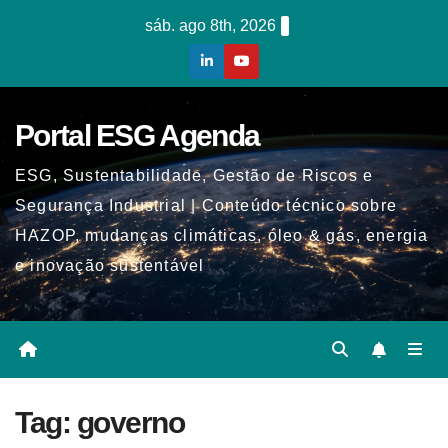
Skip
sáb. ago 8th, 2026
to
content
Portal ESG Agenda
ESG, Sustentabilidade, Gestão de Riscos e
Segurança Industrial | Conteúdo técnico sobre
HAZOP, mudanças climáticas, óleo & gás, energia
e inovação sustentável
Tag:
governo