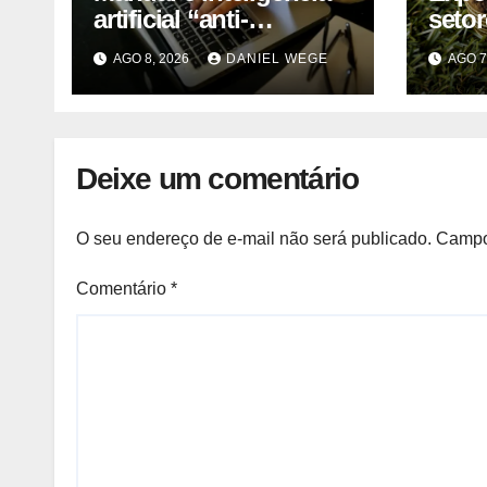
artificial “anti-
seto
washing” orientam
cont
AGO 8, 2026
DANIEL WEGE
AGO 7
empresas
alter
mant
Deixe um comentário
O seu endereço de e-mail não será publicado.
Campo
Comentário
*