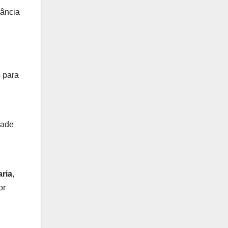
tância
 para
dade
ria
,
or