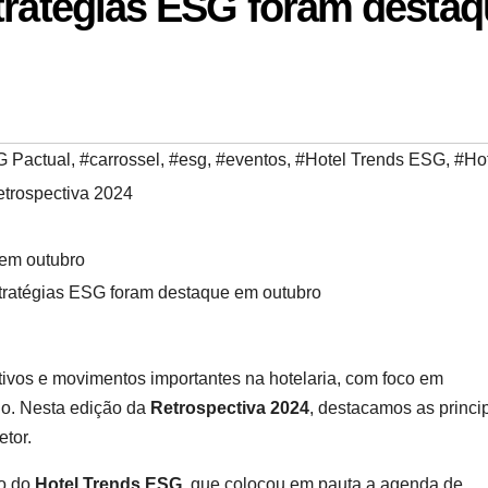
stratégias ESG foram desta
 Pactual
,
#carrossel
,
#esg
,
#eventos
,
#Hotel Trends ESG
,
#Hot
trospectiva 2024
stratégias ESG foram destaque em outubro
tivos e movimentos importantes na hotelaria, com foco em
do. Nesta edição da
Retrospectiva 2024
, destacamos as princi
tor.
ão do
Hotel Trends ESG
, que colocou em pauta a agenda de