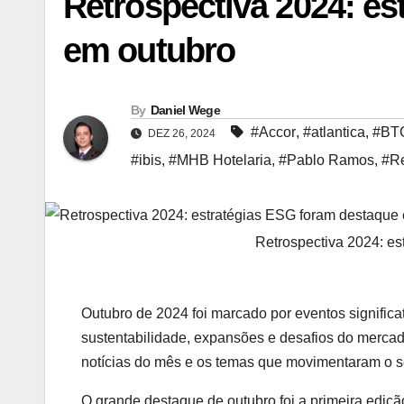
Retrospectiva 2024: e
em outubro
By
Daniel Wege
#Accor
,
#atlantica
,
#BTG
DEZ 26, 2024
#ibis
,
#MHB Hotelaria
,
#Pablo Ramos
,
#Re
Retrospectiva 2024: e
Outubro de 2024 foi marcado por eventos significa
sustentabilidade, expansões e desafios do merca
notícias do mês e os temas que movimentaram o se
O grande destaque de outubro foi a primeira ediç