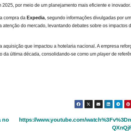
2025, por meio de um planejamento mais eficiente e inovador.
 a compra da
Expedia
, segundo informações divulgadas por u
u a atenção do mercado, levantando debates sobre os impactos 
quisição que impactou a hotelaria nacional. A empresa refor
ngo da última década, consolidando-se como um
player
de referê
a no
https://www.youtube.com/watch%3Fv%3D
QXnQj