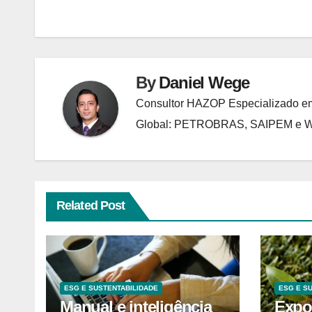
de
Post
By
Daniel Wege
Consultor HAZOP Especializado em
Global: PETROBRAS, SAIPEM e
Related Post
ESG E SUSTENTABILIDADE
ESG E S
Manual e inteligência
Expo