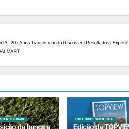
 IA | 20+ Anos Transformando Riscos em Resultados | Experiê
 WALMART
USTENTABILIDADE
ESG E SUSTENTABILIDADE
sição da banca a
Edição da TOPVI