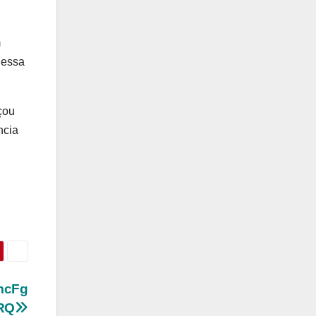
m
dessa
çou
ncia
mcFg
RQ