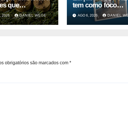
res que
tem como foco
ribuem para as
inovação, educaçã
, 2026
DANIEL WEGE
AGO 6, 2026
DANIEL W
ações climáticas
ESG
ém-se nos 62%
s obrigatórios são marcados com
*