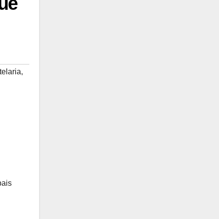
que
elaria
,
pais