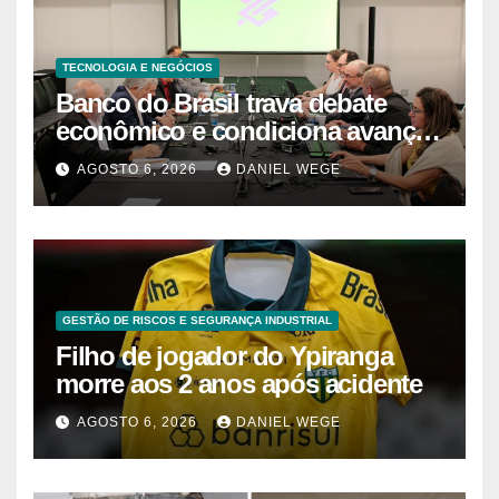
TECNOLOGIA E NEGÓCIOS
Banco do Brasil trava debate
econômico e condiciona avanços
à decisão da Fenaban | Contec
AGOSTO 6, 2026
DANIEL WEGE
Brasil
GESTÃO DE RISCOS E SEGURANÇA INDUSTRIAL
Filho de jogador do Ypiranga
morre aos 2 anos após acidente
AGOSTO 6, 2026
DANIEL WEGE