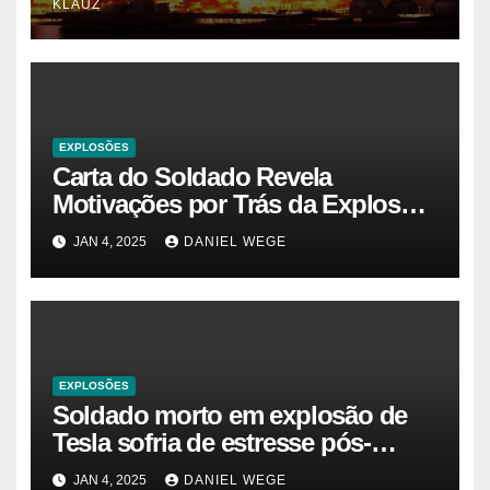
KLAUZ
EXPLOSÕES
Carta do Soldado Revela
Motivações por Trás da Explosão
do Cybertruck em Las Vegas –
JAN 4, 2025
DANIEL WEGE
Gazeta Brasil
EXPLOSÕES
Soldado morto em explosão de
Tesla sofria de estresse pós-
traumático e temia ‘colapso’ dos
JAN 4, 2025
DANIEL WEGE