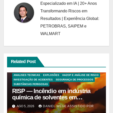
Especializado em IA | 20+ Anos
Transformando Riscos em
Resultados | Experiência Global:
PETROBRAS, SAIPEM e
WALMART
Related Post
ANALISES TECNICAS
EXPLOSÕES
HAZOP E ANÁLISE DE RISCO
INVESTIGAÇÃO DE ACIDENTES
SEGURANÇA DE PROCESSOS
SUBSTÂNCIAS PERIGOSAS
RISP — Incêndio em indústria
química de solventes em
Itaquaquecetuba/SP
AGO 5, 2026
DANIEL WEGE ASSISTIDO POR
(UNIQUIMA/Quema)