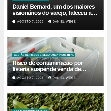
Daniel Bernard, um dos maiores
visionários do varejo, faleceu aos
80 anos – Sincovaga Notícias
AGOSTO 7, 2026
DANIEL WEGE
GESTÃO DE RISCOS E SEGURANÇA INDUSTRIAL
Risco de contaminação por
listeria suspende venda de
mirtilos em fábricas da América
AGOSTO 7, 2026
DANIEL WEGE
do Norte – Mix Vale