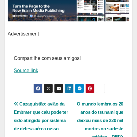
Advertisement
Compartilhe com seus amigos!
Source link
Navegação
Cazaquistão: avião da
O mundo lembra os 20
Embraer que caiu pode ter
anos do tsunami que
de
sido atingido por sistema
deixou mais de 220 mil
Post
de defesa aérea russo
mortos no sudeste
asiático – RFI