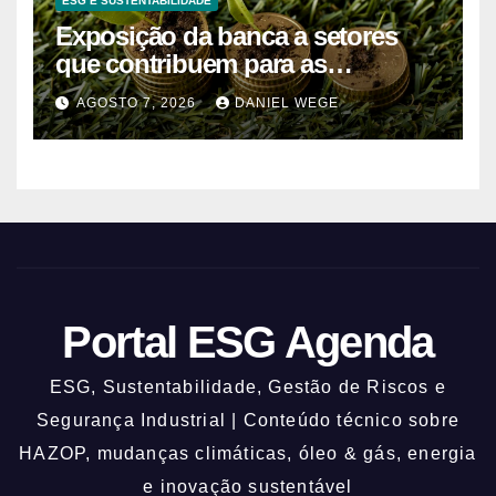
ESG E SUSTENTABILIDADE
Exposição da banca a setores
que contribuem para as
alterações climáticas mantém-se
AGOSTO 7, 2026
DANIEL WEGE
nos 62%
Portal ESG Agenda
ESG, Sustentabilidade, Gestão de Riscos e
Segurança Industrial | Conteúdo técnico sobre
HAZOP, mudanças climáticas, óleo & gás, energia
e inovação sustentável