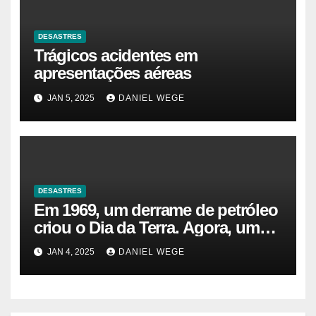
DESASTRES
Trágicos acidentes em
apresentações aéreas
JAN 5, 2025
DANIEL WEGE
DESASTRES
Em 1969, um derrame de petróleo
criou o Dia da Terra. Agora, um
gasoduto pode reabrir |
JAN 4, 2025
DANIEL WEGE
Sustentabilidade