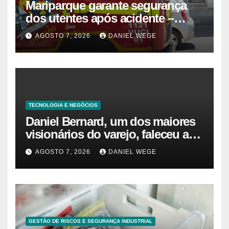
Mariparque garante segurança
dos utentes após acidente –
Observador
AGOSTO 7, 2026
DANIEL WEGE
TECNOLOGIA E NEGÓCIOS
Daniel Bernard, um dos maiores
visionários do varejo, faleceu aos
80 anos – Sincovaga Notícias
AGOSTO 7, 2026
DANIEL WEGE
GESTÃO DE RISCOS E SEGURANÇA INDUSTRIAL