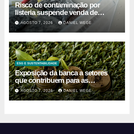
Risco de contaminação por
listeria suspende venda de
mirtilos em fábricas da América
AGOSTO 7, 2026
DANIEL WEGE
do Norte – Mix Vale
ESG E SUSTENTABILIDADE
Exposição da banca a setores
que contribuem para as
alterações climáticas mantém-se
AGOSTO 7, 2026
DANIEL WEGE
nos 62%