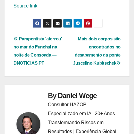
Source link
Navegação
Parapentista ‘aterrou’
Mais dois corpos são
no mar do Funchal na
encontrados no
de
noite de Consoada —
desabamento da ponte
Post
DNOTICIAS.PT
Juscelino Kubitschek
By
Daniel Wege
Consultor HAZOP
Especializado em IA | 20+ Anos
Transformando Riscos em
Resultados | Experiência Global: