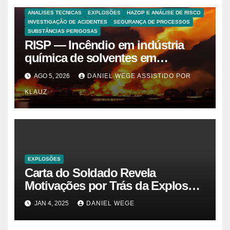
ANALISES TECNICAS
EXPLOSÕES
HAZOP E ANÁLISE DE RISCO
INVESTIGAÇÃO DE ACIDENTES
SEGURANÇA DE PROCESSOS
SUBSTÂNCIAS PERIGOSAS
RISP — Incêndio em indústria
química de solventes em
Itaquaquecetuba/SP
AGO 5, 2026
DANIEL WEGE ASSISTIDO POR
(UNIQUIMA/Quema)
KLAUZ
EXPLOSÕES
Carta do Soldado Revela
Motivações por Trás da Explosão
do Cybertruck em Las Vegas –
JAN 4, 2025
DANIEL WEGE
Gazeta Brasil