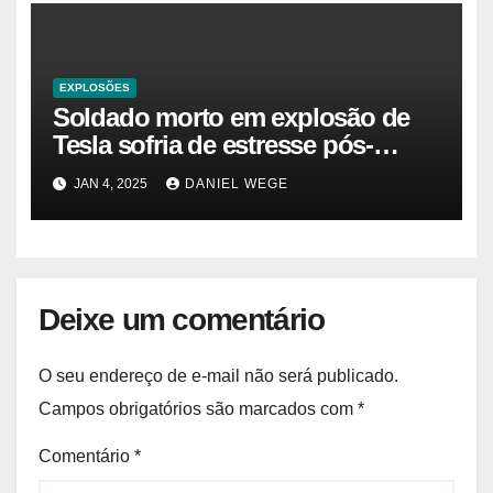
EXPLOSÕES
Soldado morto em explosão de
Tesla sofria de estresse pós-
traumático e temia ‘colapso’ dos
JAN 4, 2025
DANIEL WEGE
EUA
Deixe um comentário
O seu endereço de e-mail não será publicado.
Campos obrigatórios são marcados com
*
Comentário
*