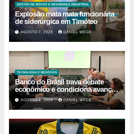
explica que a argamassa de baixo
GESTÃO DE RISCOS E SEGURANÇA INDUSTRIAL
é propositalmente mais fraca
Explosão mata mata funcionária
para que a água quebre só o que
de siderúrgica em Timóteo
precisa ser quebrado
AGOSTO 7, 2026
DANIEL WEGE
TECNOLOGIA E NEGÓCIOS
Banco do Brasil trava debate
econômico e condiciona avanços
à decisão da Fenaban | Contec
AGOSTO 6, 2026
DANIEL WEGE
Brasil