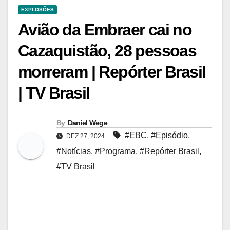
EXPLOSÕES
Avião da Embraer cai no
Cazaquistão, 28 pessoas
morreram | Repórter Brasil
| TV Brasil
By
Daniel Wege
#EBC
,
#Episódio
,
DEZ 27, 2024
#Notícias
,
#Programa
,
#Repórter Brasil
,
#TV Brasil