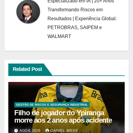
Especializado em IA | 20+ Anos
Transformando Riscos em
Resultados | Experiência Global:
PETROBRAS, SAIPEM e
WALMART
Related Post
GESTÃO DE RISCOS E SEGURANÇA INDUSTRIAL
Filho de jogador do Ypiranga
morre aos 2 anos após acidente
AGO 6, 2026
DANIEL WEGE