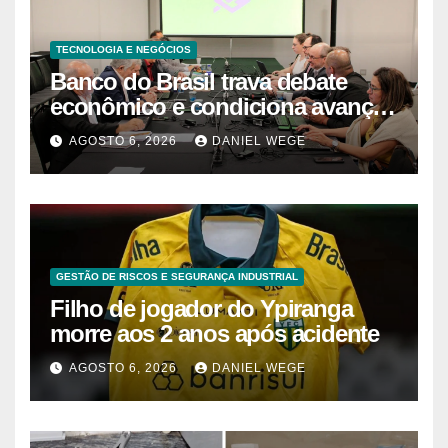
TECNOLOGIA E NEGÓCIOS
Banco do Brasil trava debate
econômico e condiciona avanços
à decisão da Fenaban | Contec
AGOSTO 6, 2026
DANIEL WEGE
Brasil
GESTÃO DE RISCOS E SEGURANÇA INDUSTRIAL
Filho de jogador do Ypiranga
morre aos 2 anos após acidente
AGOSTO 6, 2026
DANIEL WEGE