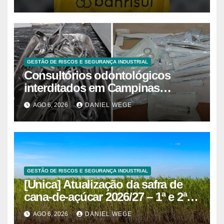
GESTÃO DE RISCOS E SEGURANÇA INDUSTRIAL
Consultórios odontológicos
interditados em Campinas
superam 2025
AGO 6, 2026
DANIEL WEGE
GESTÃO DE RISCOS E SEGURANÇA INDUSTRIAL
[Unica] Atualização da safra de
cana-de-açúcar 2026/27 – 1ª e 2ª
quinzenas de junho
AGO 6, 2026
DANIEL WEGE