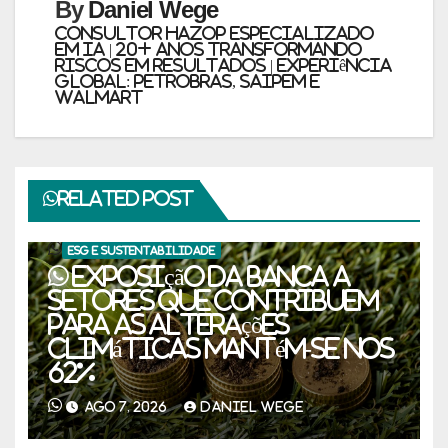
By
Daniel Wege
Consultor HAZOP Especializado
em IA | 20+ Anos Transformando
Riscos em Resultados | Experiência
Global: PETROBRAS, SAIPEM e
WALMART
Related Post
ESG E SUSTENTABILIDADE
Exposição da banca a
setores que contribuem
para as alterações
climáticas mantém-se nos
62%
AGO 7, 2026
DANIEL WEGE