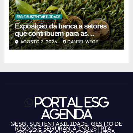
ESG E SUSTENTABILIDADE
Exposição da banca a setores
que contribuem para as
alterações climáticas mantém-se
AGOSTO 7, 2026
DANIEL WEGE
nos 62%
Portal ESG
Agenda
ESG, Sustentabilidade, Gestão de
Riscos e Segurança Industrial |