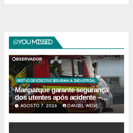
You missed
GESTÃO DE RISCOS E SEGURANÇA INDUSTRIAL
Mariparque garante segurança
dos utentes após acidente –
Observador
AGOSTO 7, 2026
DANIEL WEGE