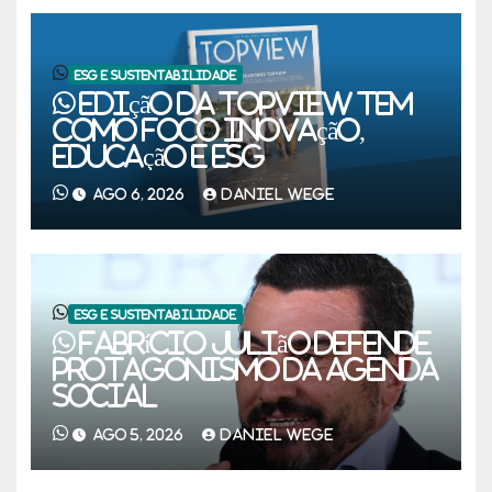
ESG E SUSTENTABILIDADE
Edição da TOPVIEW tem
como foco inovação,
educação e ESG
AGO 6, 2026
DANIEL WEGE
ESG E SUSTENTABILIDADE
Fabrício Julião defende
protagonismo da agenda
social
AGO 5, 2026
DANIEL WEGE