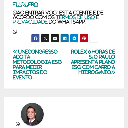
EU QUERO
Ao entrar você esta ciente e de
acordo com os
termos de uso
e
privacidade
do WhatsApp.
Navegação
UneCongresso
Rolex 6 Horas de
adota
São Paulo
metodologia ESG
apresenta plano
de
para medir
ESG com carro a
impactos do
hidrogênio
Post
evento