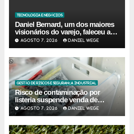
TECNOLOGIA E NEGÓCIOS
Daniel Bernard, um dos maiores
visionários do varejo, faleceu aos
80 anos – Sincovaga Notícias
AGOSTO 7, 2026
DANIEL WEGE
GESTÃO DE RISCOS E SEGURANÇA INDUSTRIAL
Risco de contaminação por
listeria suspende venda de
mirtilos em fábricas da América
AGOSTO 7, 2026
DANIEL WEGE
do Norte – Mix Vale