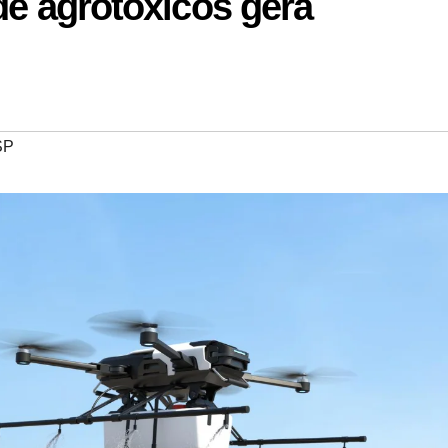
de agrotóxicos gera
SP