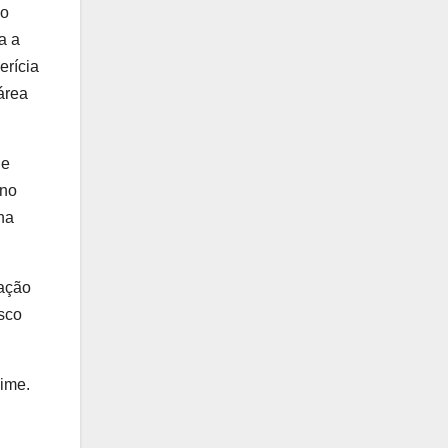
do
a a
erícia
área
de
ano
na
sação
isco
ime.