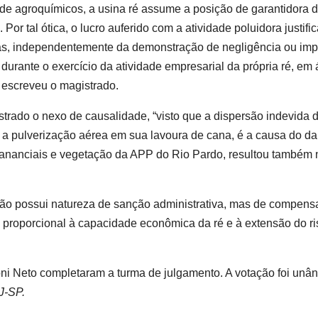
de agroquímicos, a usina ré assume a posição de garantidora 
or tal ótica, o lucro auferido com a atividade poluidora justific
vas, independentemente da demonstração de negligência ou imp
durante o exercício da atividade empresarial da própria ré, em 
 escreveu o magistrado.
strado o nexo de causalidade, “visto que a dispersão indevida 
te a pulverização aérea em sua lavoura de cana, é a causa do d
 mananciais e vegetação da APP do Rio Pardo, resultou também 
o não possui natureza de sanção administrativa, mas de compen
o proporcional à capacidade econômica da ré e à extensão do r
i Neto completaram a turma de julgamento. A votação foi unân
J-SP.