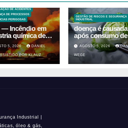
 ANÁLISE DE RISCO
GAÇÃO DE ACIDENTES
NÇA DE PROCESSOS
GESTÃO DE RISCOS E SEGURANÇA
CIAS PERIGOSAS
INDUSTRIAL
 — Incêndio em
doença é causada
stria química de
após consumo de
entes em
alface contamina
TO 5, 2026
DANIEL
AGOSTO 5, 2026
DAN
uaquecetuba/SP
SSISTIDO POR KLAUZ
WEGE
QUIMA/Quema)
rança Industrial |
icas, óleo & gás,