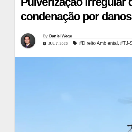
Pulverização irregular 
condenação por danos
By
Daniel Wege
#Direito Ambiental
,
#TJ-
JUL 7, 2026