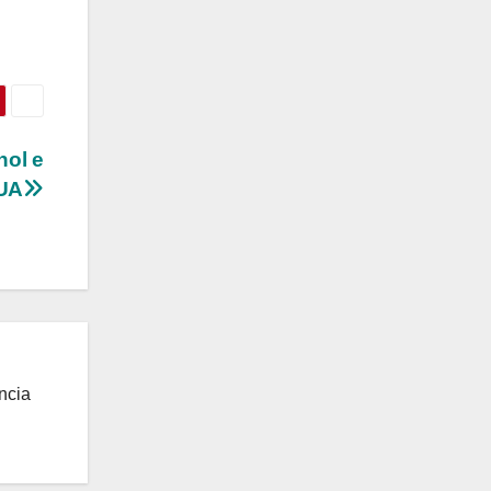
nol e
EUA
ncia