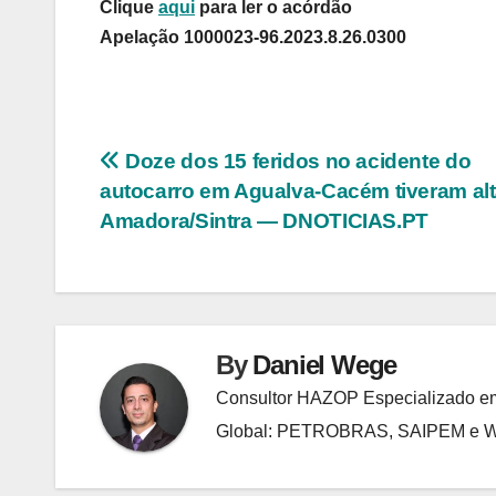
Clique
aqui
para ler o acórdão
Apelação 1000023-96.2023.8.26.0300
Navegação
Doze dos 15 feridos no acidente do
autocarro em Agualva-Cacém tiveram al
de
Amadora/Sintra — DNOTICIAS.PT
Post
By
Daniel Wege
Consultor HAZOP Especializado em
Global: PETROBRAS, SAIPEM e