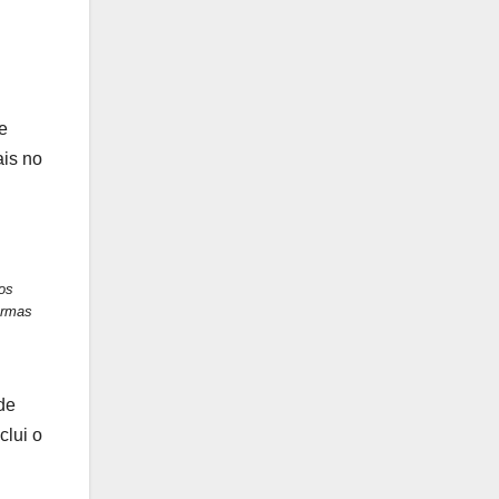
e
ais no
os
ormas
de
clui o