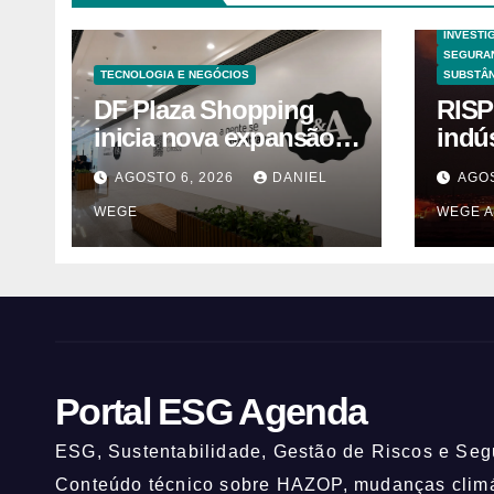
HAZOP E
INVESTI
SEGURA
TECNOLOGIA E NEGÓCIOS
SUBSTÂN
DF Plaza Shopping
RISP
inicia nova expansão
indú
com a chegada de
solv
AGOSTO 6, 2026
DANIEL
AGOS
grandes marcas e
Itaq
WEGE
WEGE A
inauguração de
(UNI
espaço infantil – Dicas
da Capital
Portal ESG Agenda
ESG, Sustentabilidade, Gestão de Riscos e Segu
Conteúdo técnico sobre HAZOP, mudanças climát