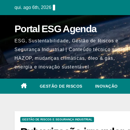
Skip
qui. ago 6th, 2026
to
content
Portal ESG Agenda
ESG, Sustentabilidade, Gestão de Riscos e
Segurança Industrial | Conteúdo técnico sobre
HAZOP, mudanças climáticas, óleo & gás,
energia e inovação sustentável
GESTÃO DE RISCOS
INOVAÇÃO
GESTÃO DE RISCOS E SEGURANÇA INDUSTRIAL