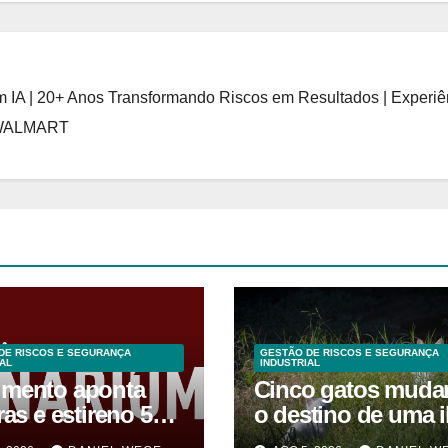
 IA | 20+ Anos Transformando Riscos em Resultados | Experiê
 WALMART
DE RISCOS E SEGURANÇA
GESTÃO DE RISCOS E SEGURANÇA
AL
INDUSTRIAL
mento aponta
Cinco gatos muda
ras e estireno 558
o destino de uma i
 acima do limite
e causaram desast