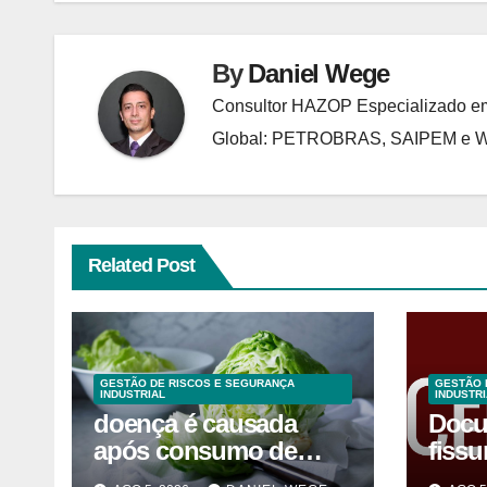
By
Daniel Wege
Consultor HAZOP Especializado em
Global: PETROBRAS, SAIPEM e
Related Post
GESTÃO DE RISCOS E SEGURANÇA
GESTÃO 
INDUSTRIAL
INDUSTRI
doença é causada
Docu
após consumo de
fissu
alface contaminada
vezes