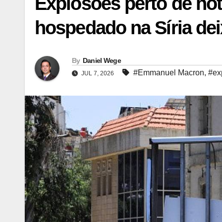
Explosões perto de ho
hospedado na Síria de
By
Daniel Wege
#Emmanuel Macron
,
#ex
JUL 7, 2026