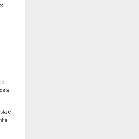
no
de
ós a
sta e
inha