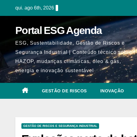
Skip
qui. ago 6th, 2026
to
content
Portal ESG Agenda
ESG, Sustentabilidade, Gestão de Riscos e
Segurança Industrial | Conteúdo técnico sobre
HAZOP, mudanças climáticas, óleo & gás,
energia e inovação sustentável
GESTÃO DE RISCOS
INOVAÇÃO
GESTÃO DE RISCOS E SEGURANÇA INDUSTRIAL