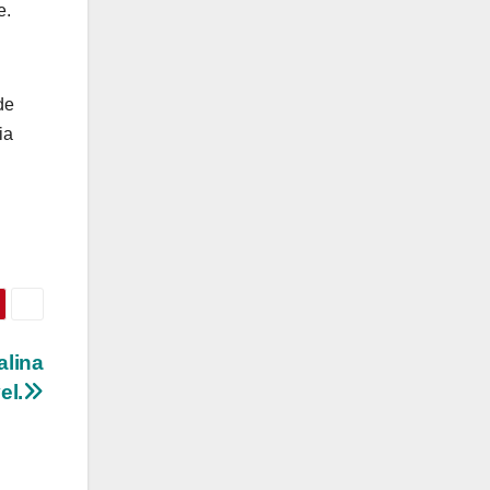
e.
de
ia
alina
el.