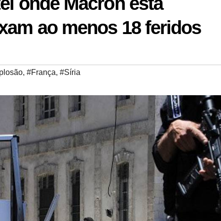
tel onde Macron está
ixam ao menos 18 feridos
plosão
,
#França
,
#Síria