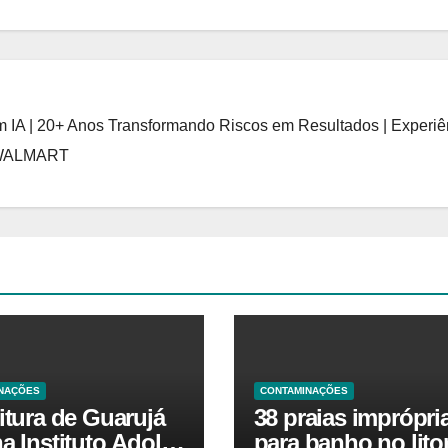
 IA | 20+ Anos Transformando Riscos em Resultados | Experiê
 WALMART
NAÇÕES
CONTAMINAÇÕES
itura de Guarujá
38 praias imprópri
a Instituto Adolfo
para banho no litor