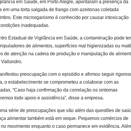
gilância em Saúde, em Porto Alegre, apontaram a presença da
a em uma torta salgada de frango com azeitonas coletada
mbro. Este microrganismo é conhecido por causar intoxicação
condições inadequadas.
ntro Estadual de Vigilância em Saúde, a contaminação pode ter
ipuladores de alimentos, superfícies mal higienizadas ou maté
os de atenção na cadeia de produção e manipulação de alimen
 Vallandro.
nifestou preocupação com o episódio e afirmou seguir rigoros
ta, o estabelecimento se comprometeu a colaborar com as
fetadas. “Caso haja confirmação da correlação os sintomas
remos todo apoio e assistência”, disse a empresa.
 uma série de preocupações que vão além das questões de saúd
nça alimentar também está em xeque. Pequenos comércios de
o no movimento enquanto o caso permanece em evidência. Alé