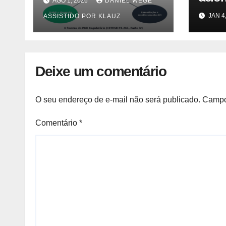
AGO 1, 2026
DANIEL WEGE
Contaminada
Lutz 
JAN 4
ASSISTIDO POR KLAUZ
Prioridade A em
caus
Campinas (CETESB
morad
P4.261)
Notíc
Deixe um comentário
O seu endereço de e-mail não será publicado.
Campo
Comentário
*