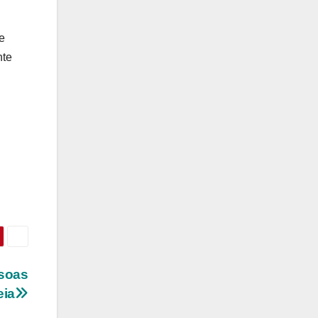
e
nte
ssoas
eia