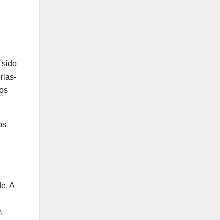
 sido
rias-
tos
os
e. A
m