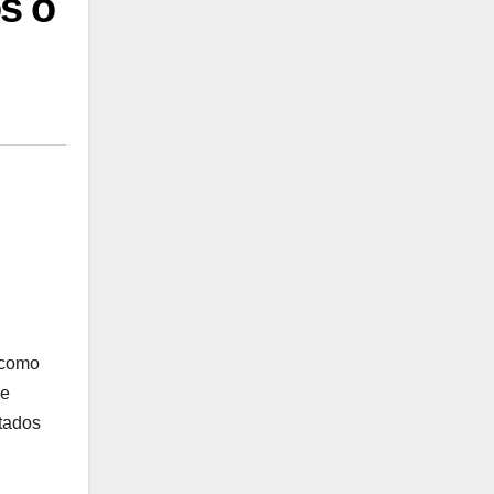
s o
 como
de
etados