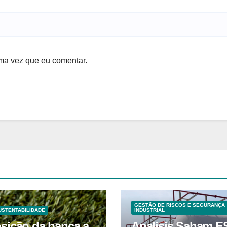
ma vez que eu comentar.
GESTÃO DE RISCOS E SEGURANÇA
USTENTABILIDADE
INDUSTRIAL
sição da banca a
Analisis Saham E