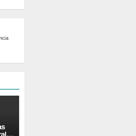
ncia
as
al