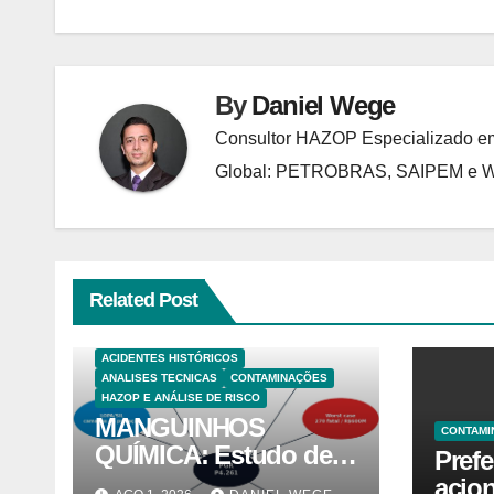
Post
By
Daniel Wege
Consultor HAZOP Especializado em
Global: PETROBRAS, SAIPEM e
Related Post
ACIDENTES HISTÓRICOS
ANALISES TECNICAS
CONTAMINAÇÕES
HAZOP E ANÁLISE DE RISCO
MANGUINHOS
CONTAMI
QUÍMICA: Estudo de
Prefe
Caso PGR — Área
acion