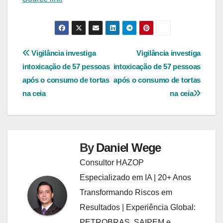
Navegação
Vigilância investiga
Vigilância investiga
intoxicação de 57 pessoas
intoxicação de 57 pessoas
de
após o consumo de tortas
após o consumo de tortas
Post
na ceia
na ceia
By
Daniel Wege
Consultor HAZOP
Especializado em IA | 20+ Anos
Transformando Riscos em
Resultados | Experiência Global:
PETROBRAS, SAIPEM e