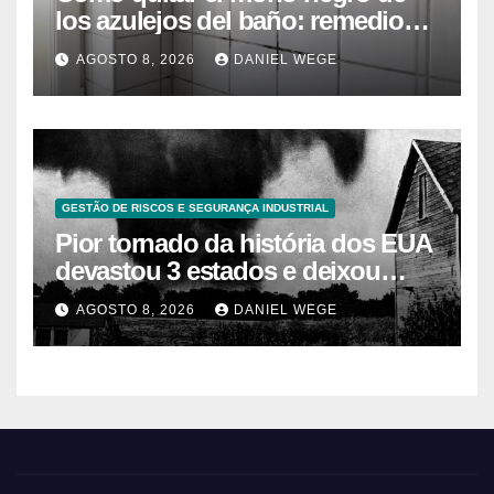
los azulejos del baño: remedios
caseros efectivos
AGOSTO 8, 2026
DANIEL WEGE
GESTÃO DE RISCOS E SEGURANÇA INDUSTRIAL
Pior tornado da história dos EUA
devastou 3 estados e deixou
centenas de mortos
AGOSTO 8, 2026
DANIEL WEGE