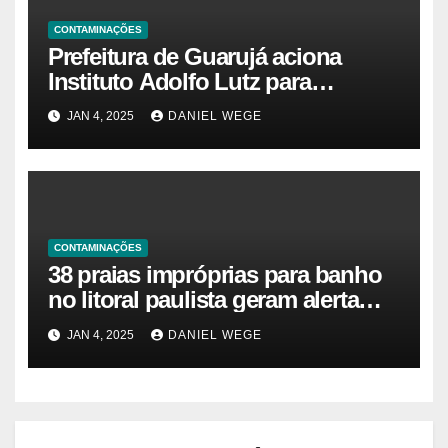
CONTAMINAÇÕES
Prefeitura de Guarujá aciona
Instituto Adolfo Lutz para
identificar causas da virose em
JAN 4, 2025
DANIEL WEGE
moradores e turistas – Notícias
das Praias
CONTAMINAÇÕES
38 praias impróprias para banho
no litoral paulista geram alerta
ambiental e de saúde pública
JAN 4, 2025
DANIEL WEGE