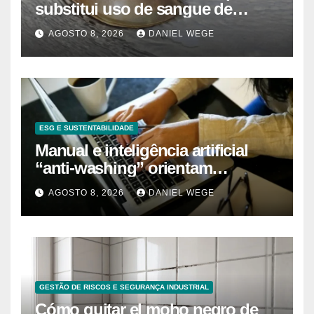
substitui uso de sangue de
caranguejo-ferradura em testes
AGOSTO 8, 2026
DANIEL WEGE
farmacêuticos
ESG E SUSTENTABILIDADE
Manual e inteligência artificial
“anti-washing” orientam
empresas
AGOSTO 8, 2026
DANIEL WEGE
GESTÃO DE RISCOS E SEGURANÇA INDUSTRIAL
Cómo quitar el moho negro de