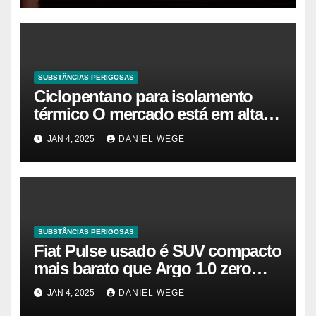
SUBSTÂNCIAS PERIGOSAS
Ciclopentano para isolamento
térmico O mercado está em alta
agora. Vamos entender o
JAN 4, 2025
DANIEL WEGE
tamanho do mercado, a
participação e a previsão até 2032
– Cambada de Críticos
SUBSTÂNCIAS PERIGOSAS
Fiat Pulse usado é SUV compacto
mais barato que Argo 1.0 zero
quilômetro
JAN 4, 2025
DANIEL WEGE