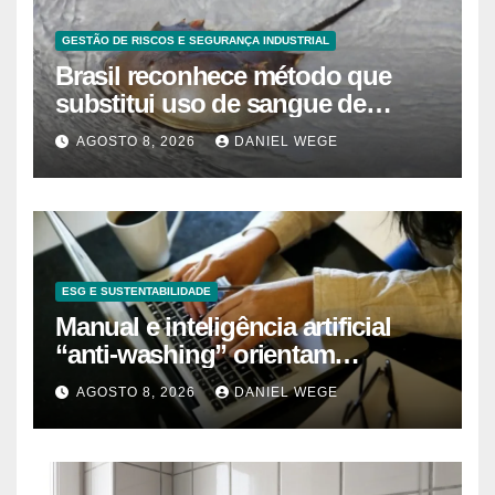
GESTÃO DE RISCOS E SEGURANÇA INDUSTRIAL
Brasil reconhece método que
substitui uso de sangue de
caranguejo-ferradura em testes
AGOSTO 8, 2026
DANIEL WEGE
farmacêuticos
ESG E SUSTENTABILIDADE
Manual e inteligência artificial
“anti-washing” orientam
empresas
AGOSTO 8, 2026
DANIEL WEGE