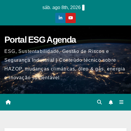
Skip
sáb. ago 8th, 2026
to
content
Portal ESG Agenda
ESG, Sustentabilidade, Gestão de Riscos e
Segurança Industrial | Conteúdo técnico sobre
HAZOP, mudanças climáticas, óleo & gás, energia
e inovação sustentável