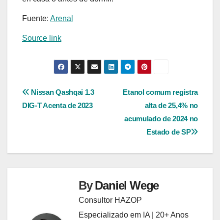
Fuente:
Arenal
Source link
Navegação
Nissan Qashqai 1.3
Etanol comum registra
DIG-T Acenta de 2023
alta de 25,4% no
de
acumulado de 2024 no
Post
Estado de SP
By
Daniel Wege
Consultor HAZOP
Especializado em IA | 20+ Anos