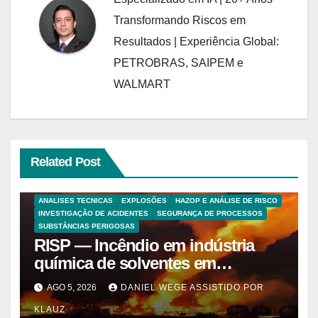
Transformando Riscos em
Resultados | Experiência Global:
PETROBRAS, SAIPEM e
WALMART
Related Post
ANALISES TECNICAS
EXPLOSÕES
HAZOP E ANÁLISE DE RISCO
INVESTIGAÇÃO DE ACIDENTES
SEGURANÇA DE PROCESSOS
SUBSTÂNCIAS PERIGOSAS
RISP — Incêndio em indústria
química de solventes em
Itaquaquecetuba/SP
AGO 5, 2026
DANIEL WEGE ASSISTIDO POR
(UNIQUIMA/Quema)
KLAUZ