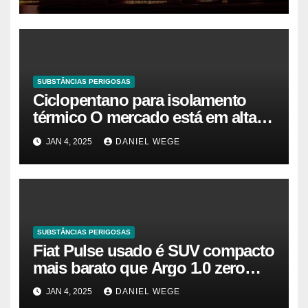
SUBSTÂNCIAS PERIGOSAS
Ciclopentano para isolamento
térmico O mercado está em alta
agora. Vamos entender o
JAN 4, 2025
DANIEL WEGE
tamanho do mercado, a
participação e a previsão até 2032
– Cambada de Críticos
SUBSTÂNCIAS PERIGOSAS
Fiat Pulse usado é SUV compacto
mais barato que Argo 1.0 zero
quilômetro
JAN 4, 2025
DANIEL WEGE