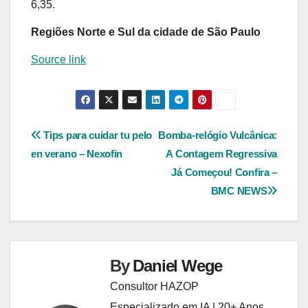
6,35.
Regiões Norte e Sul da cidade de São Paulo
Source link
Navegação
Tips para cuidar tu pelo
Bomba-relógio Vulcânica:
en verano – Nexofin
A Contagem Regressiva
de
Já Começou! Confira –
Post
BMC NEWS
By
Daniel Wege
Consultor HAZOP
Especializado em IA | 20+ Anos