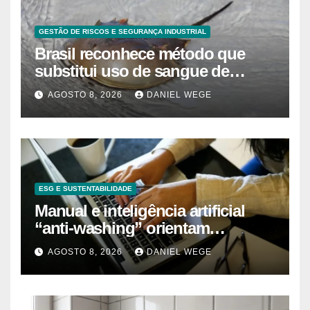
GESTÃO DE RISCOS E SEGURANÇA INDUSTRIAL
Brasil reconhece método que
substitui uso de sangue de
caranguejo-ferradura em testes
AGOSTO 8, 2026
DANIEL WEGE
farmacêuticos
ESG E SUSTENTABILIDADE
Manual e inteligência artificial
“anti-washing” orientam
empresas
AGOSTO 8, 2026
DANIEL WEGE