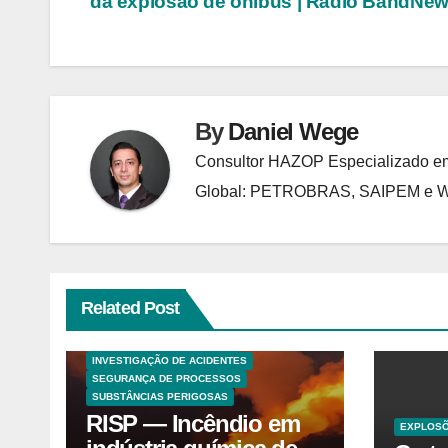
da explosão de ônibus | Rádio BandNe
de
Post
By
Daniel Wege
Consultor HAZOP Especializado em
Global: PETROBRAS, SAIPEM e
Related Post
ANALISES TECNICAS
EXPLOSÕES
HAZOP E ANÁLISE DE RISCO
INVESTIGAÇÃO DE ACIDENTES
SEGURANÇA DE PROCESSOS
SUBSTÂNCIAS PERIGOSAS
RISP — Incêndio em
EXPLOS