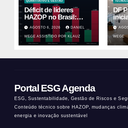
QUANTITATIVO E GESTÃO
TECNOLO
Déficit de líderes
DF P
HAZOP no Brasil:
inic
faltam 1.300 a 1.600
com 
AGOSTO 6, 2026
DANIEL
AGOS
líderes-ano para 5.265
gran
WEGE ASSISTIDO POR KLAUZ
WEGE
plantas de alto risco
inau
espaç
da Ca
Portal ESG Agenda
ESG, Sustentabilidade, Gestão de Riscos e Segu
Conteúdo técnico sobre HAZOP, mudanças climát
energia e inovação sustentável