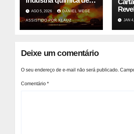
indústria química de
Cart
solventes em
Reve
AGO 5, 2026
DANIEL WEGE
Itaquaquecetuba/SP
Trás
JAN 4
ASSISTIDO POR KLAUZ
(UNIQUIMA/Quema)
Cybe
Vegas
Deixe um comentário
O seu endereço de e-mail não será publicado.
Campo
Comentário
*