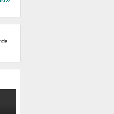
eio
ncia