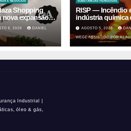
GIA E NEGÓCIOS
SUBSTÂNCIAS PERIGOSAS
laza Shopping
RISP — Incêndio
ia nova expansão
indústria química
a chegada de
solventes em
TO 6, 2026
DANIEL
AGOSTO 5, 2026
DAN
des marcas e
Itaquaquecetuba/
WEGE ASSISTIDO POR KLAU
guração de
(UNIQUIMA/Quem
o infantil – Dicas
pital
rança Industrial |
icas, óleo & gás,