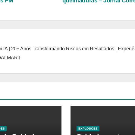
ws FM
queimaduras – Jornal Corr
 IA | 20+ Anos Transformando Riscos em Resultados | Experiê
 WALMART
ÕES
EXPLOSÕES