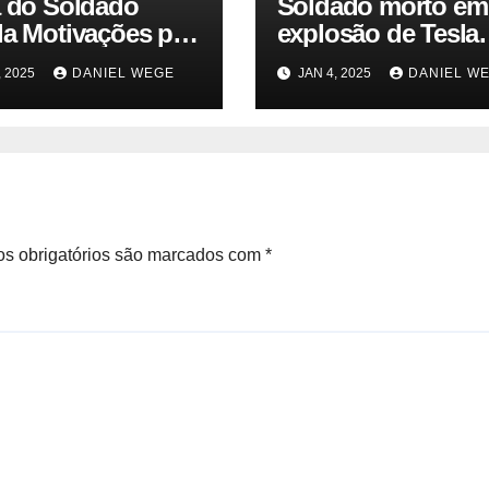
a do Soldado
Soldado morto em
la Motivações por
explosão de Tesla
 da Explosão do
sofria de estresse 
, 2025
DANIEL WEGE
JAN 4, 2025
DANIEL W
rtruck em Las
traumático e temia
 – Gazeta Brasil
‘colapso’ dos EUA
s obrigatórios são marcados com
*