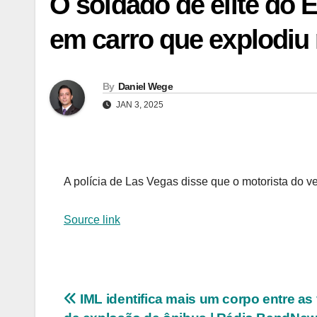
O soldado de elite do 
em carro que explodiu
By
Daniel Wege
JAN 3, 2025
A polícia de Las Vegas disse que o motorista do 
Source link
Navegação
IML identifica mais um corpo entre as 