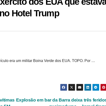
Exército dos EUA que estav
 no Hotel Trump
veículo era um militar Boina Verde dos EUA. TOPO. Por …
vítimas
Explosão em bar da Barra deixa três ferido