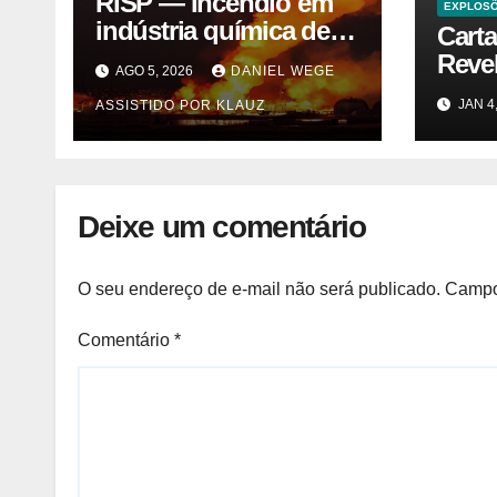
RISP — Incêndio em
EXPLOS
indústria química de
Cart
solventes em
Reve
AGO 5, 2026
DANIEL WEGE
Itaquaquecetuba/SP
Trás
JAN 4
ASSISTIDO POR KLAUZ
(UNIQUIMA/Quema)
Cybe
Vegas
Deixe um comentário
O seu endereço de e-mail não será publicado.
Campo
Comentário
*