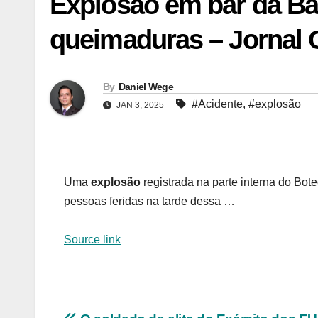
Explosão em bar da Bar
queimaduras – Jornal 
By
Daniel Wege
#Acidente
,
#explosão
JAN 3, 2025
Uma
explosão
registrada na parte interna do Bot
pessoas feridas na tarde dessa …
Source link