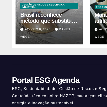
GESTÃO DE RISCOS E SEGURANÇA
INDUSTRIAL
ESG E S
Brasil reconhece
Manua
método que substitui
artif
uso de sangue de
orie
AGOSTO 8, 2026
DANIEL
AGOS
caranguejo-ferradura
WEGE
WEGE
em testes
farmacêuticos
Portal ESG Agenda
ESG, Sustentabilidade, Gestão de Riscos e Segu
Conteúdo técnico sobre HAZOP, mudanças climát
energia e inovação sustentável