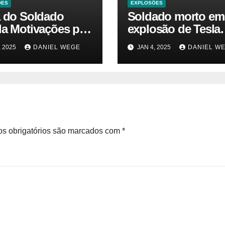
ÕES
EXPLOSÕES
a do Soldado
Soldado morto em
la Motivações por
explosão de Tesla
 da Explosão do
sofria de estresse 
, 2025
DANIEL WEGE
JAN 4, 2025
DANIEL W
rtruck em Las
traumático e temia
 – Gazeta Brasil
‘colapso’ dos EUA
s obrigatórios são marcados com
*