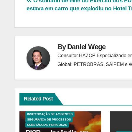
Navegação
O soldado de elite do Exército dos E
estava em carro que explodiu no Hotel 
de
Post
By
Daniel Wege
Consultor HAZOP Especializado em
Global: PETROBRAS, SAIPEM e
Related Post
ANALISES TECNICAS
EXPLOSÕES
HAZOP E ANÁLISE DE RISCO
INVESTIGAÇÃO DE ACIDENTES
SEGURANÇA DE PROCESSOS
SUBSTÂNCIAS PERIGOSAS