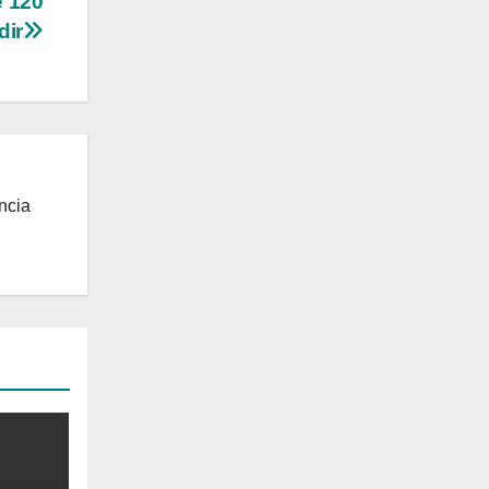
e 120
dir
ncia