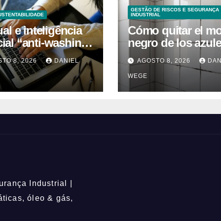
GESTÃO DE RISCOS E SEGURANÇA
USTENTABILIDADE
INDUSTRIAL
l e inteligência
Cómo quitar el m
icial “anti-washing”
negro de los azul
ntam empresas
del baño: remedio
TO 8, 2026
DANIEL
AGOSTO 8, 2026
DAN
caseros efectivos
WEGE
rança Industrial |
icas, óleo & gás,