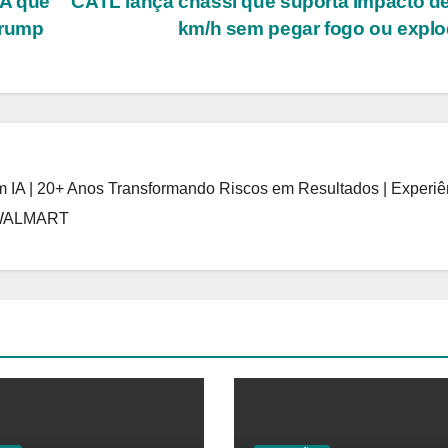
UA que
CATL lança chassi que suporta impacto d
Trump
km/h sem pegar fogo ou explo
 IA | 20+ Anos Transformando Riscos em Resultados | Experiê
 WALMART