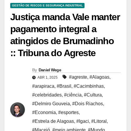
GESTÃO DE RISCOS E SEGURANÇA INDUSTRIAL
Justiça manda Vale manter
pagamento integral a
atingidos de Brumadinho
:: Tribuna do Agreste
By
Daniel Wege
#agreste
,
#Alagoas
,
ABR 1, 2025
#arapiraca
,
#Brasil
,
#Cacimbinhas
,
#celebridades
,
#ciência
,
#Cultura
,
#Delmiro Gouveia
,
#Dois Riachos
,
#Economia
,
#esportes
,
#Estrela de Alagoas
,
#Igaci
,
#Litoral
,
#Maceió
,
#meio ambiente
,
#Mundo
,