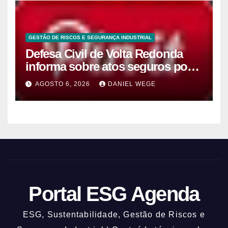
GESTÃO DE RISCOS E SEGURANÇA INDUSTRIAL
Defesa Civil de Volta Redonda
informa sobre atos seguros por
conta de efeitos meteorológicos
AGOSTO 6, 2026
DANIEL WEGE
previstos até domingo (9)
Portal ESG Agenda
ESG, Sustentabilidade, Gestão de Riscos e