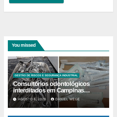
You missed
GESTÃO DE RISCOS E SEGURANÇA INDUSTRIAL
Consultórios odontológicos
interditados em Campinas
superam 2025
AGOSTO 6, 2026
DANIEL WEGE