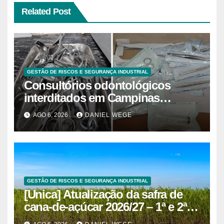
Related Post
GESTÃO DE RISCOS E SEGURANÇA INDUSTRIAL
Consultórios odontológicos
interditados em Campinas
superam 2025
AGO 6, 2026
DANIEL WEGE
GESTÃO DE RISCOS E SEGURANÇA INDUSTRIAL
[Unica] Atualização da safra de
cana-de-açúcar 2026/27 – 1ª e 2ª
quinzenas de junho