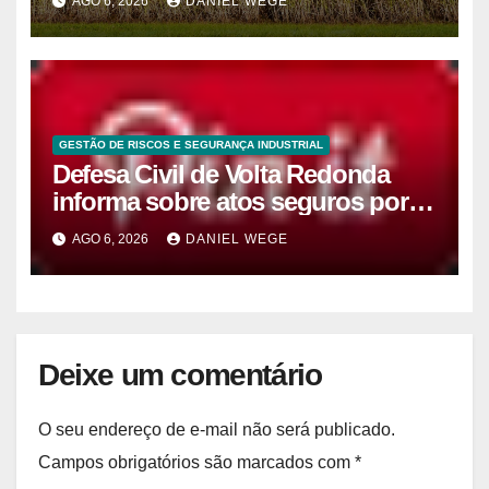
AGO 6, 2026
DANIEL WEGE
GESTÃO DE RISCOS E SEGURANÇA INDUSTRIAL
Defesa Civil de Volta Redonda
informa sobre atos seguros por
conta de efeitos meteorológicos
AGO 6, 2026
DANIEL WEGE
previstos até domingo (9)
Deixe um comentário
O seu endereço de e-mail não será publicado.
Campos obrigatórios são marcados com
*