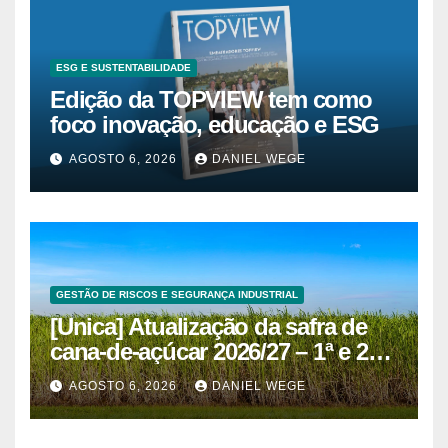
ESG E SUSTENTABILIDADE
Edição da TOPVIEW tem como
foco inovação, educação e ESG
AGOSTO 6, 2026
DANIEL WEGE
GESTÃO DE RISCOS E SEGURANÇA INDUSTRIAL
[Unica] Atualização da safra de
cana-de-açúcar 2026/27 – 1ª e 2ª
quinzenas de junho
AGOSTO 6, 2026
DANIEL WEGE