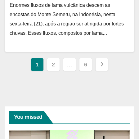
Enormes fluxos de lama vulcânica descem as
encostas do Monte Semeru, na Indonésia, nesta
sexta-feira (21), após a região ser atingida por fortes
chuvas. Esses fluxos, compostos por lama,…
Paginação
1
2
…
6
de
posts
You missed