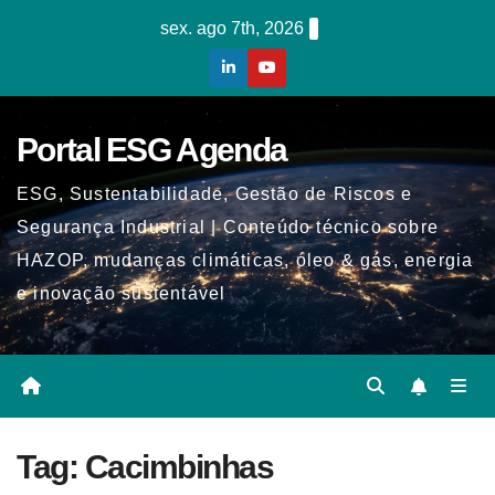
Skip
sex. ago 7th, 2026
to
content
Portal ESG Agenda
ESG, Sustentabilidade, Gestão de Riscos e
Segurança Industrial | Conteúdo técnico sobre
HAZOP, mudanças climáticas, óleo & gás, energia
e inovação sustentável
Tag:
Cacimbinhas