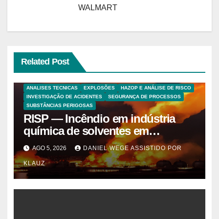
WALMART
Related Post
ANALISES TECNICAS
EXPLOSÕES
HAZOP E ANÁLISE DE RISCO
INVESTIGAÇÃO DE ACIDENTES
SEGURANÇA DE PROCESSOS
SUBSTÂNCIAS PERIGOSAS
RISP — Incêndio em indústria
química de solventes em
Itaquaquecetuba/SP
AGO 5, 2026
DANIEL WEGE ASSISTIDO POR
(UNIQUIMA/Quema)
KLAUZ