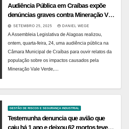
Audiência Pública em Craíbas expõe
denúncias graves contra Mineração Vale
Verde e riscos ambientais no Agreste de
SETEMBRO 25, 2025
DANIEL WEGE
Alagoas
A Assembleia Legislativa de Alagoas realizou,
ontem, quarta-feira, 24, uma audiência pública na
Câmara Municipal de Craíbas para ouvir relatos da
população sobre os impactos causados pela
Mineração Vale Verde,…
GESTÃO DE RISCOS E SEGURANÇA INDUSTRIAL
Testemunha denuncia que avião que
caiu há 1 ano e deixou 62 mortos teve