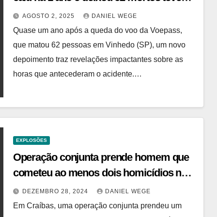
falha omitida em diário de bordo horas
AGOSTO 2, 2025
DANIEL WEGE
antes de decolar
Quase um ano após a queda do voo da Voepass,
que matou 62 pessoas em Vinhedo (SP), um novo
depoimento traz revelações impactantes sobre as
horas que antecederam o acidente.…
EXPLOSÕES
Operação conjunta prende homem que
cometeu ao menos dois homicídios na
cidade de Igaci
DEZEMBRO 28, 2024
DANIEL WEGE
Em Craíbas, uma operação conjunta prendeu um