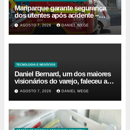
Mariparque garante segurança
dos utentes após acidente –
Observador
AGOSTO 7, 2026
DANIEL WEGE
TECNOLOGIA E NEGÓCIOS
Daniel Bernard, um dos maiores
visionários do varejo, faleceu aos
80 anos – Sincovaga Notícias
AGOSTO 7, 2026
DANIEL WEGE