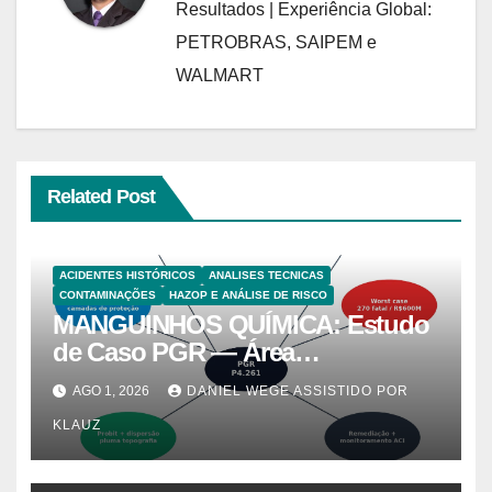
Resultados | Experiência Global:
PETROBRAS, SAIPEM e
WALMART
Related Post
ACIDENTES HISTÓRICOS
ANALISES TECNICAS
CONTAMINAÇÕES
HAZOP E ANÁLISE DE RISCO
MANGUINHOS QUÍMICA: Estudo
de Caso PGR — Área
Contaminada Prioridade A em
AGO 1, 2026
DANIEL WEGE ASSISTIDO POR
Campinas (CETESB P4.261)
KLAUZ