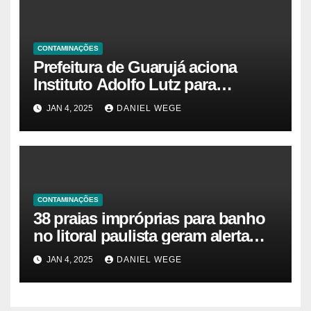
CONTAMINAÇÕES
Prefeitura de Guarujá aciona
Instituto Adolfo Lutz para
identificar causas da virose em
JAN 4, 2025
DANIEL WEGE
moradores e turistas – Notícias
das Praias
CONTAMINAÇÕES
38 praias impróprias para banho
no litoral paulista geram alerta
ambiental e de saúde pública
JAN 4, 2025
DANIEL WEGE