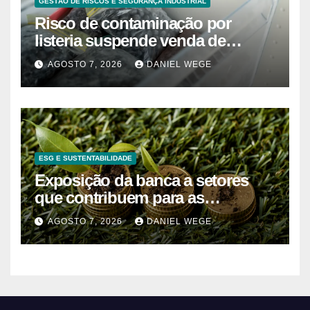
GESTÃO DE RISCOS E SEGURANÇA INDUSTRIAL
Risco de contaminação por
listeria suspende venda de
mirtilos em fábricas da América
AGOSTO 7, 2026
DANIEL WEGE
do Norte – Mix Vale
ESG E SUSTENTABILIDADE
Exposição da banca a setores
que contribuem para as
alterações climáticas mantém-se
AGOSTO 7, 2026
DANIEL WEGE
nos 62%