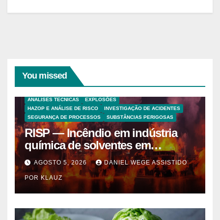
You missed
ANALISES TECNICAS
EXPLOSÕES
HAZOP E ANÁLISE DE RISCO
INVESTIGAÇÃO DE ACIDENTES
SEGURANÇA DE PROCESSOS
SUBSTÂNCIAS PERIGOSAS
RISP — Incêndio em indústria
química de solventes em
Itaquaquecetuba/SP
AGOSTO 5, 2026
DANIEL WEGE ASSISTIDO
(UNIQUIMA/Quema)
POR KLAUZ