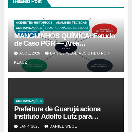
Related Post
ACIDENTES HISTÓRICOS
ANALISES TECNICAS
CONTAMINAÇÕES
HAZOP E ANÁLISE DE RISCO
MANGUINHOS QUÍMICA: Estudo
de Caso PGR — Área
Contaminada Prioridade A em
AGO 1, 2026
DANIEL WEGE ASSISTIDO POR
Campinas (CETESB P4.261)
KLAUZ
CONTAMINAÇÕES
Prefeitura de Guarujá aciona
Instituto Adolfo Lutz para
identificar causas da virose em
JAN 4, 2025
DANIEL WEGE
moradores e turistas – Notícias