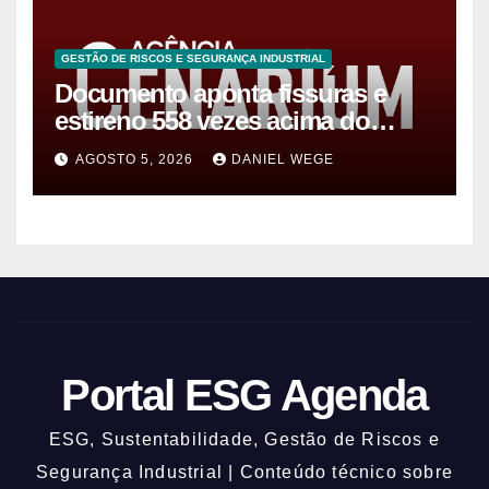
GESTÃO DE RISCOS E SEGURANÇA INDUSTRIAL
Documento aponta fissuras e
estireno 558 vezes acima do
limite após vazamento em
AGOSTO 5, 2026
DANIEL WEGE
Manaus
Portal ESG Agenda
ESG, Sustentabilidade, Gestão de Riscos e
Segurança Industrial | Conteúdo técnico sobre