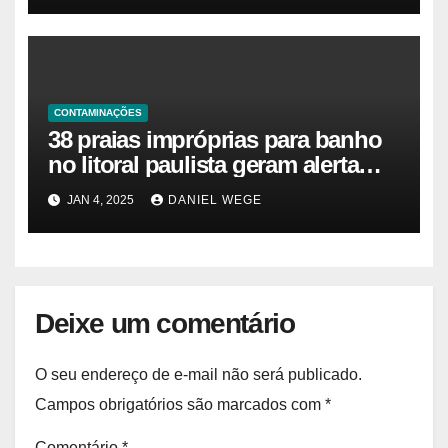
das Praias
CONTAMINAÇÕES
38 praias impróprias para banho
no litoral paulista geram alerta
ambiental e de saúde pública
JAN 4, 2025
DANIEL WEGE
Deixe um comentário
O seu endereço de e-mail não será publicado.
Campos obrigatórios são marcados com
*
Comentário
*