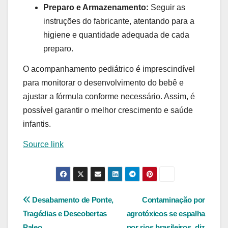
Preparo e Armazenamento:
Seguir as
instruções do fabricante, atentando para a
higiene e quantidade adequada de cada
preparo.
O acompanhamento pediátrico é imprescindível
para monitorar o desenvolvimento do bebê e
ajustar a fórmula conforme necessário. Assim, é
possível garantir o melhor crescimento e saúde
infantis.
Source link
Navegação
Desabamento de Ponte,
Contaminação por
Tragédias e Descobertas
agrotóxicos se espalha
de
Paleo.
por rios brasileiros, diz