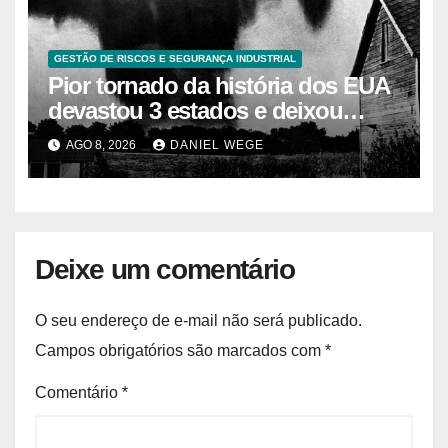
GESTÃO DE RISCOS E SEGURANÇA INDUSTRIAL
Pior tornado da história dos EUA
devastou 3 estados e deixou
centenas de mortos
AGO 8, 2026
DANIEL WEGE
Deixe um comentário
O seu endereço de e-mail não será publicado.
Campos obrigatórios são marcados com
*
Comentário
*