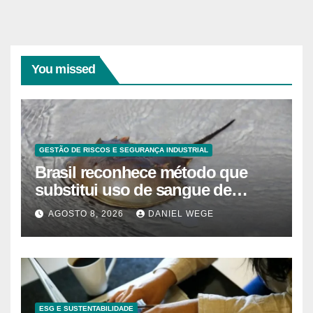
You missed
GESTÃO DE RISCOS E SEGURANÇA INDUSTRIAL
Brasil reconhece método que
substitui uso de sangue de
caranguejo-ferradura em testes
AGOSTO 8, 2026
DANIEL WEGE
farmacêuticos
ESG E SUSTENTABILIDADE