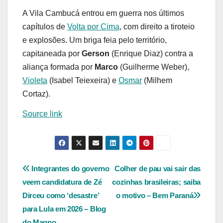
A Vila Cambucá entrou em guerra nos últimos
capítulos de
Volta por Cima
, com direito a tiroteio
e explosões. Um briga feia pelo território,
capitaneada por
Gerson
(Enrique Diaz) contra a
aliança formada por
Marco
(Guilherme Weber),
Violeta
(Isabel Teiexeira) e
Osmar
(Milhem
Cortaz).
Source link
Navegação
Integrantes do governo
Colher de pau vai sair das
veem candidatura de Zé
cozinhas brasileiras; saiba
de
Dirceu como ‘desastre’
o motivo – Bem Paraná
Post
para Lula em 2026 – Blog
do Magno