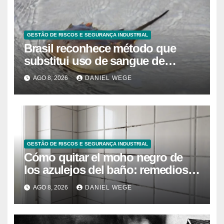
GESTÃO DE RISCOS E SEGURANÇA INDUSTRIAL
Brasil reconhece método que
substitui uso de sangue de
caranguejo-ferradura em testes
AGO 8, 2026
DANIEL WEGE
farmacêuticos
GESTÃO DE RISCOS E SEGURANÇA INDUSTRIAL
Cómo quitar el moho negro de
los azulejos del baño: remedios
caseros efectivos
AGO 8, 2026
DANIEL WEGE