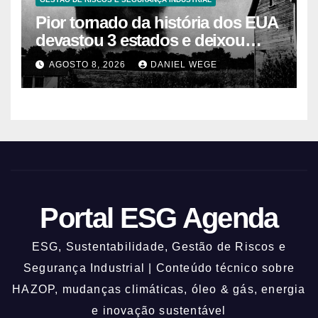
Pior tornado da história dos EUA
devastou 3 estados e deixou
centenas de mortos
AGOSTO 8, 2026
DANIEL WEGE
Portal ESG Agenda
ESG, Sustentabilidade, Gestão de Riscos e
Segurança Industrial | Conteúdo técnico sobre
HAZOP, mudanças climáticas, óleo & gás, energia
e inovação sustentável