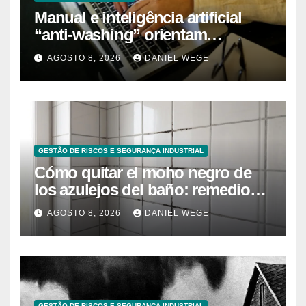
Manual e inteligência artificial
“anti-washing” orientam
empresas
AGOSTO 8, 2026
DANIEL WEGE
GESTÃO DE RISCOS E SEGURANÇA INDUSTRIAL
Cómo quitar el moho negro de
los azulejos del baño: remedios
caseros efectivos
AGOSTO 8, 2026
DANIEL WEGE
GESTÃO DE RISCOS E SEGURANÇA INDUSTRIAL