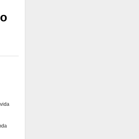
do
 vida
nda