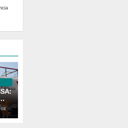
ncia
SSA:
EGE