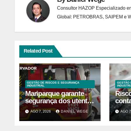
Consultor HAZOP Especializado em
Global: PETROBRAS, SAIPEM e
Related Post
GESTÃO DE RISCOS E SEGURANÇA
GESTÃO 
INDUSTRIAL
INDUSTRI
Mariparque garante
Risc
segurança dos utentes
cont
após acidente –
liste
AGO 7, 2026
DANIEL WEGE
AGO 7
Observador
venda
fábri
Norte