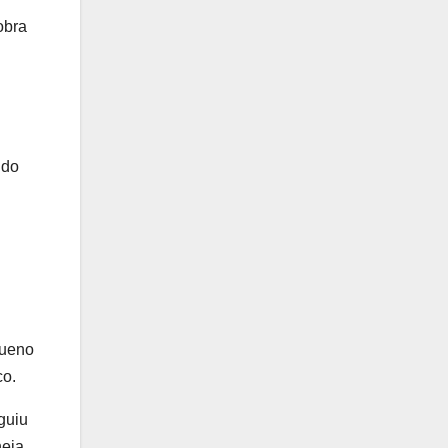
obra
 do
queno
co.
guiu
eja.