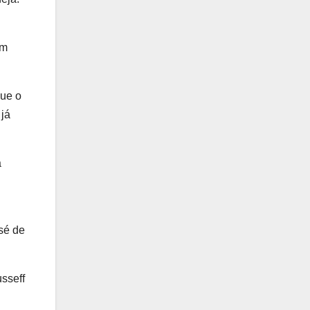
em
que o
 já
a
sé de
usseff