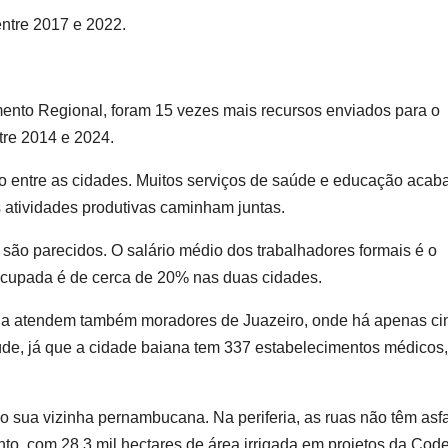
 entre 2017 e 2022.
ento Regional, foram 15 vezes mais recursos enviados para o
re 2014 e 2024.
ão entre as cidades. Muitos serviços de saúde e educação aca
 atividades produtivas caminham juntas.
 são parecidos. O salário médio dos trabalhadores formais é o
ocupada é de cerca de 20% nas duas cidades.
lina atendem também moradores de Juazeiro, onde há apenas ci
de, já que a cidade baiana tem 337 estabelecimentos médicos,
 sua vizinha pernambucana. Na periferia, as ruas não têm asfa
, com 28,3 mil hectares de área irrigada em projetos da Code