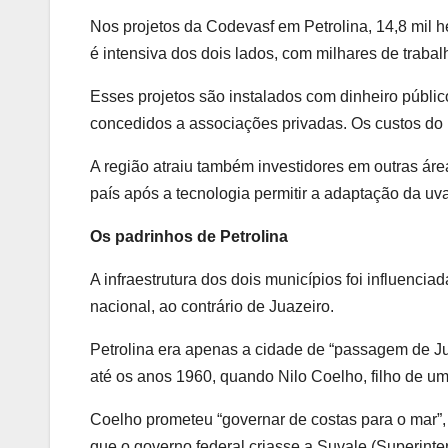
Nos projetos da Codevasf em Petrolina, 14,8 mil h
é intensiva dos dois lados, com milhares de trab
Esses projetos são instalados com dinheiro públi
concedidos a associações privadas. Os custos do
A região atraiu também investidores em outras áre
país após a tecnologia permitir a adaptação da uv
Os padrinhos de Petrolina
A infraestrutura dos dois municípios foi influenciad
nacional, ao contrário de Juazeiro.
Petrolina era apenas a cidade de “passagem de J
até os anos 1960, quando Nilo Coelho, filho de um
Coelho prometeu “governar de costas para o mar”,
que o governo federal criasse a Suvale (Superinte