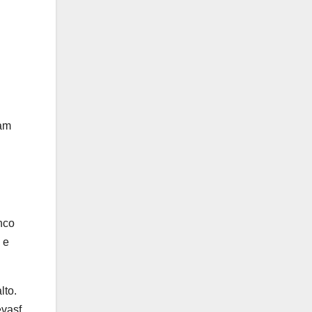
bam
nco
 e
lto.
vasf,