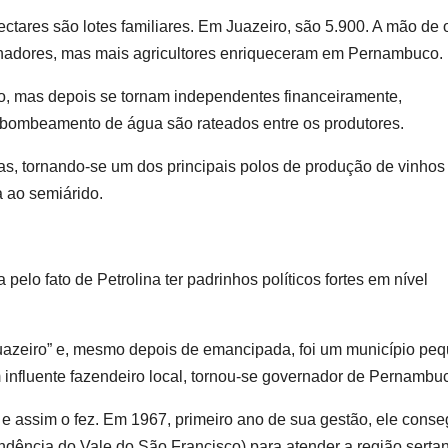
ectares são lotes familiares. Em Juazeiro, são 5.900. A mão de 
alhadores, mas mais agricultores enriqueceram em Pernambuco.
co, mas depois se tornam independentes financeiramente,
 bombeamento de água são rateados entre os produtores.
as, tornando-se um dos principais polos de produção de vinhos
a ao semiárido.
a pelo fato de Petrolina ter padrinhos políticos fortes em nível
uazeiro” e, mesmo depois de emancipada, foi um município pe
 influente fazendeiro local, tornou-se governador de Pernambu
 e assim o fez. Em 1967, primeiro ano de sua gestão, ele conse
ndência do Vale do São Francisco) para atender a região sertan