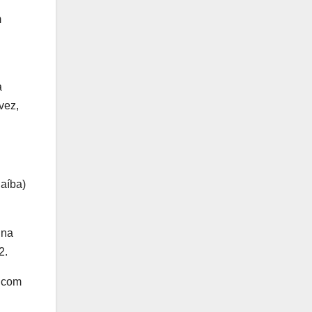
m
a
vez,
aíba)
 na
2.
, com