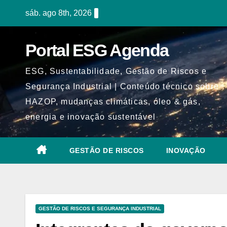
Skip
sáb. ago 8th, 2026
to
content
Portal ESG Agenda
ESG, Sustentabilidade, Gestão de Riscos e
Segurança Industrial | Conteúdo técnico sobre
HAZOP, mudanças climáticas, óleo & gás,
energia e inovação sustentável
GESTÃO DE RISCOS
INOVAÇÃO
GESTÃO DE RISCOS E SEGURANÇA INDUSTRIAL