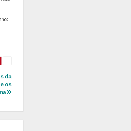
nho:
es da
 e os
ima