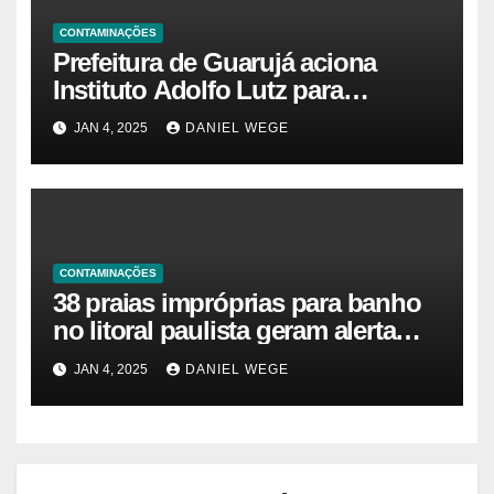
CONTAMINAÇÕES
Prefeitura de Guarujá aciona
Instituto Adolfo Lutz para
identificar causas da virose em
JAN 4, 2025
DANIEL WEGE
moradores e turistas – Notícias
das Praias
CONTAMINAÇÕES
38 praias impróprias para banho
no litoral paulista geram alerta
ambiental e de saúde pública
JAN 4, 2025
DANIEL WEGE