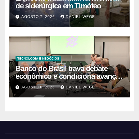
para que a água quebre só o que
de siderúrgica em Timóteo
precisa ser quebrado
AGOSTO 7, 2026
DANIEL WEGE
TECNOLOGIA E NEGÓCIOS
Banco do Brasil trava debate
econômico e condiciona avanços
à decisão da Fenaban | Contec
AGOSTO 6, 2026
DANIEL WEGE
Brasil