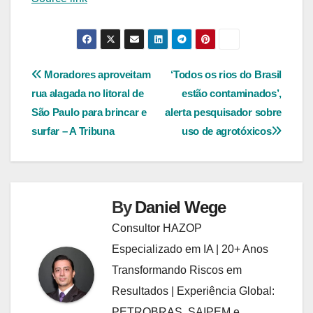
Navegação
Moradores aproveitam
‘Todos os rios do Brasil
rua alagada no litoral de
estão contaminados’,
de
São Paulo para brincar e
alerta pesquisador sobre
Post
surfar – A Tribuna
uso de agrotóxicos
By
Daniel Wege
Consultor HAZOP
Especializado em IA | 20+ Anos
Transformando Riscos em
Resultados | Experiência Global:
PETROBRAS, SAIPEM e