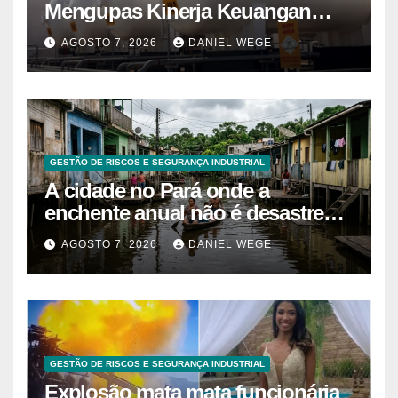
Mengupas Kinerja Keuangan
ESSA Semester I 2026
AGOSTO 7, 2026
DANIEL WEGE
GESTÃO DE RISCOS E SEGURANÇA INDUSTRIAL
A cidade no Pará onde a
enchente anual não é desastre
mas calendário, as casas são
AGOSTO 7, 2026
DANIEL WEGE
projetadas com o primeiro andar
descartável, o comércio sobe as
prateleiras 1,5 metro toda vez que
o rio avisa, e o pedreiro que
constrói nessa lógica há 40 anos
explica que a argamassa de baixo
GESTÃO DE RISCOS E SEGURANÇA INDUSTRIAL
é propositalmente mais fraca
Explosão mata mata funcionária