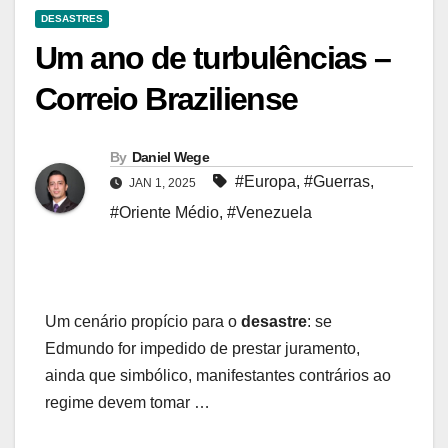
DESASTRES
Um ano de turbulências –
Correio Braziliense
By
Daniel Wege
#Europa
,
#Guerras
,
JAN 1, 2025
#Oriente Médio
,
#Venezuela
Um cenário propício para o
desastre
: se
Edmundo for impedido de prestar juramento,
ainda que simbólico, manifestantes contrários ao
regime devem tomar …