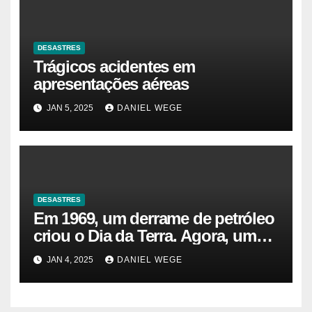
DESASTRES
Trágicos acidentes em
apresentações aéreas
JAN 5, 2025
DANIEL WEGE
DESASTRES
Em 1969, um derrame de petróleo
criou o Dia da Terra. Agora, um
gasoduto pode reabrir |
JAN 4, 2025
DANIEL WEGE
Sustentabilidade