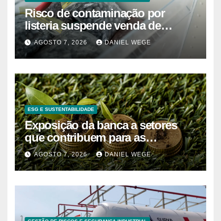
Risco de contaminação por
listeria suspende venda de
mirtilos em fábricas da América
AGOSTO 7, 2026
DANIEL WEGE
do Norte – Mix Vale
ESG E SUSTENTABILIDADE
Exposição da banca a setores
que contribuem para as
alterações climáticas mantém-se
AGOSTO 7, 2026
DANIEL WEGE
nos 62%