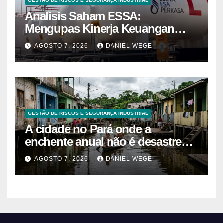
GESTÃO DE RISCOS E SEGURANÇA INDUSTRIAL
Analisis Saham ESSA:
Mengupas Kinerja Keuangan
ESSA Semester I 2026
AGOSTO 7, 2026
DANIEL WEGE
GESTÃO DE RISCOS E SEGURANÇA INDUSTRIAL
A cidade no Pará onde a
enchente anual não é desastre
mas calendário, as casas são
AGOSTO 7, 2026
DANIEL WEGE
projetadas com o primeiro andar
descartável, o comércio sobe as
prateleiras 1,5 metro toda vez que
o rio avisa, e o pedreiro que
constrói nessa lógica há 40 anos