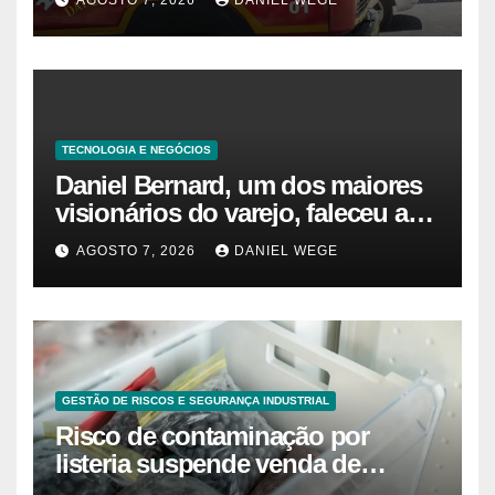
AGOSTO 7, 2026
DANIEL WEGE
TECNOLOGIA E NEGÓCIOS
Daniel Bernard, um dos maiores
visionários do varejo, faleceu aos
80 anos – Sincovaga Notícias
AGOSTO 7, 2026
DANIEL WEGE
GESTÃO DE RISCOS E SEGURANÇA INDUSTRIAL
Risco de contaminação por
listeria suspende venda de
mirtilos em fábricas da América