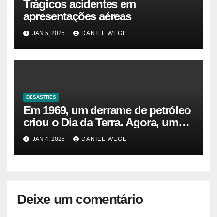
Trágicos acidentes em
apresentações aéreas
JAN 5, 2025
DANIEL WEGE
DESASTRES
Em 1969, um derrame de petróleo
criou o Dia da Terra. Agora, um
gasoduto pode reabrir |
JAN 4, 2025
DANIEL WEGE
Sustentabilidade
Deixe um comentário