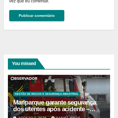
vez que eu comentar.
You missed
GESTÃO DE RISCOS E SEGURANÇA INDUSTRIAL
Mariparque garante segurança
dos utentes após acidente –
Observador