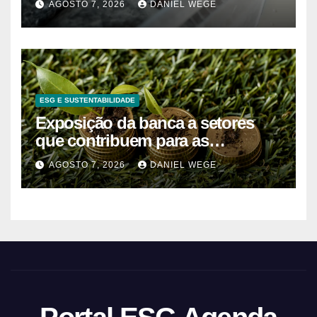
AGOSTO 7, 2026
DANIEL WEGE
do Norte – Mix Vale
ESG E SUSTENTABILIDADE
Exposição da banca a setores
que contribuem para as
alterações climáticas mantém-se
AGOSTO 7, 2026
DANIEL WEGE
nos 62%