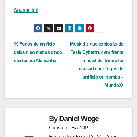
Source link
Navegação
Fogos de artifício
Musk diz que explosão de
deixam ao menos cinco
Tesla Cybertruk em frente
de
mortos na Alemanha
a hotel de Trump foi
Post
causada por fogos de
artifício ou bomba –
Mundo
By
Daniel Wege
Consultor HAZOP
Especializado em IA | 20+ Anos