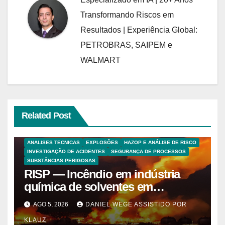
Transformando Riscos em
Resultados | Experiência Global:
PETROBRAS, SAIPEM e
WALMART
Related Post
ANALISES TECNICAS
EXPLOSÕES
HAZOP E ANÁLISE DE RISCO
INVESTIGAÇÃO DE ACIDENTES
SEGURANÇA DE PROCESSOS
SUBSTÂNCIAS PERIGOSAS
RISP — Incêndio em indústria
química de solventes em
Itaquaquecetuba/SP
AGO 5, 2026
DANIEL WEGE ASSISTIDO POR
(UNIQUIMA/Quema)
KLAUZ