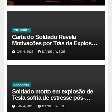
EXPLOSÕES
Carta do Soldado Revela
Motivações por Trás da Explosão
do Cybertruck em Las Vegas –
JAN 4, 2025
DANIEL WEGE
Gazeta Brasil
EXPLOSÕES
Soldado morto em explosão de
Tesla sofria de estresse pós-
traumático e temia ‘colapso’ dos
JAN 4, 2025
DANIEL WEGE
EUA