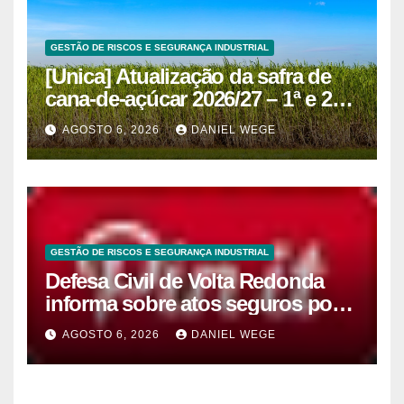
GESTÃO DE RISCOS E SEGURANÇA INDUSTRIAL
[Unica] Atualização da safra de
cana-de-açúcar 2026/27 – 1ª e 2ª
quinzenas de junho
AGOSTO 6, 2026
DANIEL WEGE
GESTÃO DE RISCOS E SEGURANÇA INDUSTRIAL
Defesa Civil de Volta Redonda
informa sobre atos seguros por
conta de efeitos meteorológicos
AGOSTO 6, 2026
DANIEL WEGE
previstos até domingo (9)