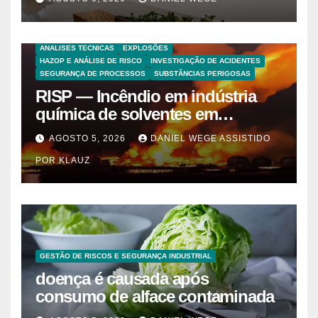
de espaço infantil – Dicas da
Capital
ANALISES TECNICAS
EXPLOSÕES
HAZOP E ANÁLISE DE RISCO
INVESTIGAÇÃO DE ACIDENTES
SEGURANÇA DE PROCESSOS
SUBSTÂNCIAS PERIGOSAS
RISP — Incêndio em indústria
química de solventes em
Itaquaquecetuba/SP
AGOSTO 5, 2026
DANIEL WEGE ASSISTIDO
(UNIQUIMA/Quema)
POR KLAUZ
GESTÃO DE RISCOS E SEGURANÇA INDUSTRIAL
doença é causada após
consumo de alface contaminada