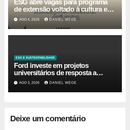
ESG abre vagas para programa
de extensão voltado à cultura e
estudos estratégicos
AGO 4, 2026
DANIEL WEGE
ESG E SUSTENTABILIDADE
Ford investe em projetos
universitários de resposta a
desastres e emergências no Brasil
AGO 3, 2026
DANIEL WEGE
Deixe um comentário