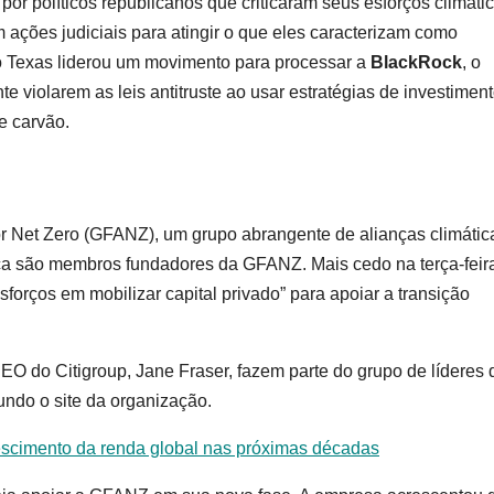
or políticos republicanos que criticaram seus esforços climátic
ações judiciais para atingir o que eles caracterizam como
o Texas liderou um movimento para processar a
BlackRock
, o
e violarem as leis antitruste ao usar estratégias de investimen
e carvão.
or Net Zero (GFANZ), um grupo abrangente de alianças climátic
ca são membros fundadores da GFANZ. Mais cedo na terça-feira
rços em mobilizar capital privado” para apoiar a transição
O do Citigroup, Jane Fraser, fazem parte do grupo de líderes 
undo o site da organização.
rescimento da renda global nas próximas décadas