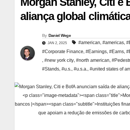
Morgan Stanley, Citi e
aliança global climáti
By
Daniel Wege
#american
,
#americas
,
#
JAN 2, 2025
#Corporate Finance
,
#Earnings
,
#Earns
,
#
,
#new york city
,
#north american
,
#Pedestr
#Stands
,
#u.s.
,
#u.s.a.
,
#united states of a
<p class="image-metadata"><span class="title">Morg
bancos |</span><span class="subtitle">Instituições fin
que apoiam a redução de emissões de carbo