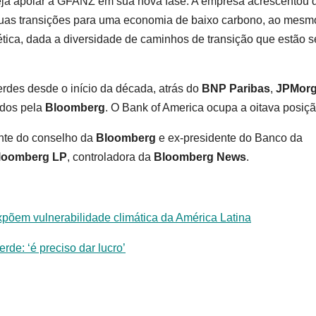
eja apoiar a GFANZ em sua nova fase. A empresa acrescentou 
suas transições para uma economia de baixo carbono, ao mesm
tica, dada a diversidade de caminhos de transição que estão 
verdes desde o início da década, atrás do
BNP Paribas
,
JPMor
ados pela
Bloomberg
. O Bank of America ocupa a oitava posiçã
nte do conselho da
Bloomberg
e ex-presidente do Banco da
oomberg LP
, controladora da
Bloomberg News
.
põem vulnerabilidade climática da América Latina
de: ‘é preciso dar lucro’