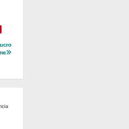
lucro
ame
ncia