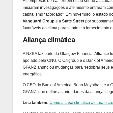
As empresas de Wall Street estão sendo atacadas p
iniciaram investigações e até mesmo entraram com 
capitalismo “acordado”. Em novembro, o estado d
Vanguard Group
e a
State Street
por supostament
favoráveis ao clima para suprimir o fornecimento d
Aliança climática
A NZBA faz parte da Glasgow Financial Alliance f
apoiado pela ONU. O Citigroup e o Bank of Ameri
GFANZ anunciou mudanças para “redobrar seus esfo
energética.
O CEO do Bank of America, Brian Moynihan, e a CE
GFANZ, que define as prioridades da aliança, seg
Leia também:
Como a crise climática afetará o c