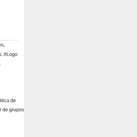
ws
,
s
,
#Logo
,
ática de
r de grupos