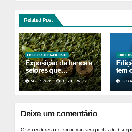
Related Post
ESG E SUSTENTABILIDADE
ESG E S
Exposição da banca a
Ediç
setores que
tem 
contribuem para as
inov
AGO 7, 2026
DANIEL WEGE
AGO 6
alterações climáticas
ESG
mantém-se nos 62%
Deixe um comentário
O seu endereço de e-mail não será publicado.
Campo