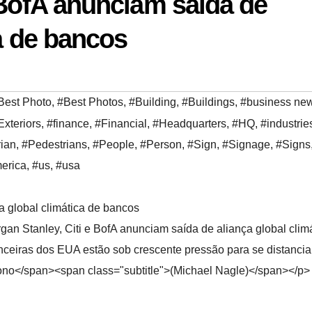
 BofA anunciam saída de
ca de bancos
Best Photo
,
#Best Photos
,
#Building
,
#Buildings
,
#business ne
Exteriors
,
#finance
,
#Financial
,
#Headquarters
,
#HQ
,
#industrie
ian
,
#Pedestrians
,
#People
,
#Person
,
#Sign
,
#Signage
,
#Signs
merica
,
#us
,
#usa
an Stanley, Citi e BofA anunciam saída de aliança global clim
anceiras dos EUA estão sob crescente pressão para se distancia
no</span><span class="subtitle">(Michael Nagle)</span></p>