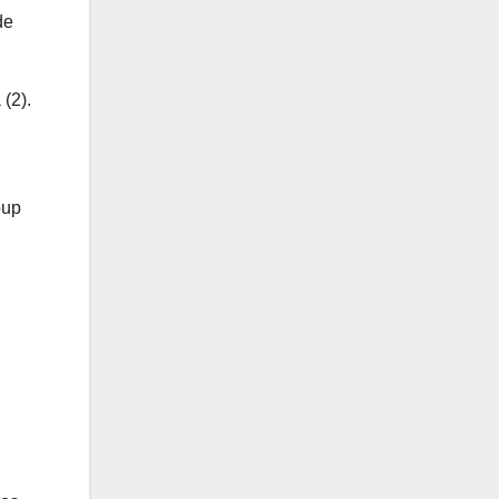
de
.
(2).
oup