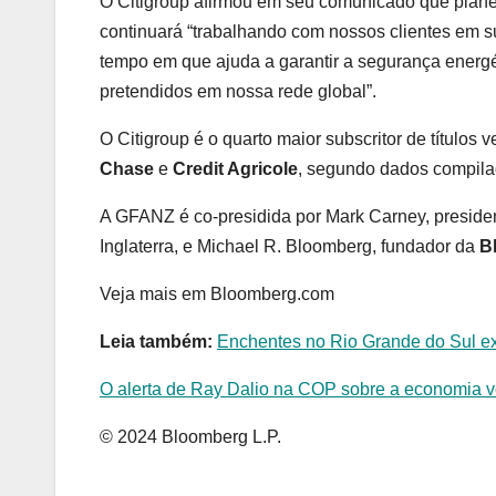
O Citigroup afirmou em seu comunicado que plan
continuará “trabalhando com nossos clientes em 
tempo em que ajuda a garantir a segurança energé
pretendidos em nossa rede global”.
O Citigroup é o quarto maior subscritor de títulos 
Chase
e
Credit Agricole
, segundo dados compil
A GFANZ é co-presidida por Mark Carney, preside
Inglaterra, e Michael R. Bloomberg, fundador da
Bl
Veja mais em Bloomberg.com
Leia também:
Enchentes no Rio Grande do Sul ex
O alerta de Ray Dalio na COP sobre a economia ver
© 2024 Bloomberg L.P.