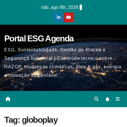
Skip
sáb. ago 8th, 2026
to
content
Portal ESG Agenda
ESG, Sustentabilidade, Gestão de Riscos e
Segurança Industrial | Conteúdo técnico sobre
HAZOP, mudanças climáticas, óleo & gás, energia
e inovação sustentável
Tag:
globoplay