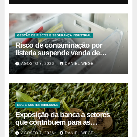
GESTÃO DE RISCOS E SEGURANÇA INDUSTRIAL
Risco de contaminação por
listeria suspende venda de
mirtilos em fábricas da América
AGOSTO 7, 2026
DANIEL WEGE
do Norte – Mix Vale
ESG E SUSTENTABILIDADE
Exposição da banca a setores
que contribuem para as
alterações climáticas mantém-se
AGOSTO 7, 2026
DANIEL WEGE