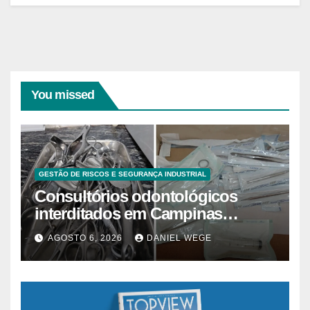
You missed
GESTÃO DE RISCOS E SEGURANÇA INDUSTRIAL
Consultórios odontológicos
interditados em Campinas
superam 2025
AGOSTO 6, 2026
DANIEL WEGE