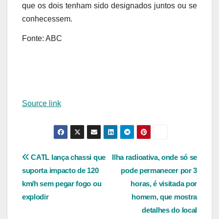
que os dois tenham sido designados juntos ou se
conhecessem.
Fonte: ABC
Source link
Navegação
CATL lança chassi que
Ilha radioativa, onde só se
suporta impacto de 120
pode permanecer por 3
de
km/h sem pegar fogo ou
horas, é visitada por
Post
explodir
homem, que mostra
detalhes do local