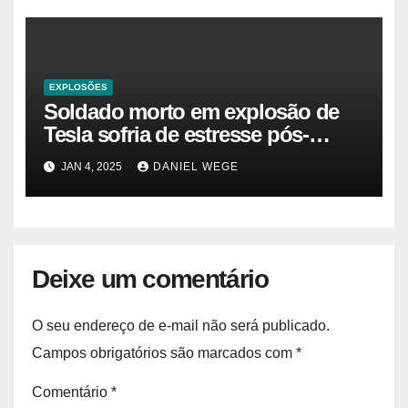
EXPLOSÕES
Soldado morto em explosão de
Tesla sofria de estresse pós-
traumático e temia ‘colapso’ dos
JAN 4, 2025
DANIEL WEGE
EUA
Deixe um comentário
O seu endereço de e-mail não será publicado.
Campos obrigatórios são marcados com
*
Comentário
*