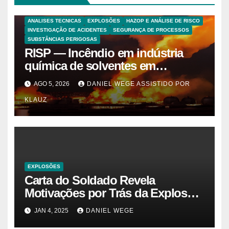
ANALISES TECNICAS
EXPLOSÕES
HAZOP E ANÁLISE DE RISCO
INVESTIGAÇÃO DE ACIDENTES
SEGURANÇA DE PROCESSOS
SUBSTÂNCIAS PERIGOSAS
RISP — Incêndio em indústria
química de solventes em
Itaquaquecetuba/SP
AGO 5, 2026
DANIEL WEGE ASSISTIDO POR
(UNIQUIMA/Quema)
KLAUZ
EXPLOSÕES
Carta do Soldado Revela
Motivações por Trás da Explosão
do Cybertruck em Las Vegas –
JAN 4, 2025
DANIEL WEGE
Gazeta Brasil