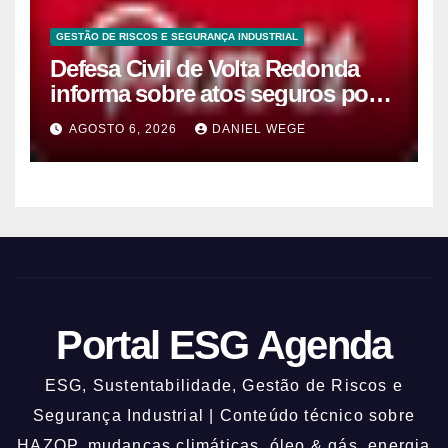
GESTÃO DE RISCOS E SEGURANÇA INDUSTRIAL
Defesa Civil de Volta Redonda
informa sobre atos seguros por
conta de efeitos meteorológicos
AGOSTO 6, 2026
DANIEL WEGE
previstos até domingo (9)
Portal ESG Agenda
ESG, Sustentabilidade, Gestão de Riscos e
Segurança Industrial | Conteúdo técnico sobre
HAZOP, mudanças climáticas, óleo & gás, energia