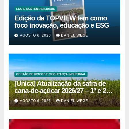
ESG E SUSTENTABILIDADE
Edição da TOPVIEW tem como
foco inovação, educação e ESG
AGOSTO 6, 2026
DANIEL WEGE
GESTÃO DE RISCOS E SEGURANÇA INDUSTRIAL
[Unica] Atualização da safra de
cana-de-açúcar 2026/27 – 1ª e 2ª
quinzenas de junho
AGOSTO 6, 2026
DANIEL WEGE