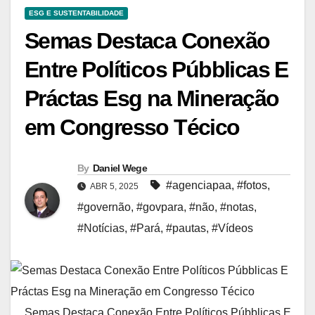
ESG E SUSTENTABILIDADE
Semas Destaca Conexão
Entre Políticos Púbblicas E
Práctas Esg na Mineração
em Congresso Técico
By
Daniel Wege
#agenciapaa
,
#fotos
,
ABR 5, 2025
#governão
,
#govpara
,
#não
,
#notas
,
#Notícias
,
#Pará
,
#pautas
,
#Vídeos
Semas Destaca Conexão Entre Políticos Púbblicas E