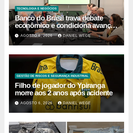
TECNOLOGIA E NEGÓCIOS
Banco do Brasil trava debate
econômico e condiciona avanços
à decisão da Fenaban | Contec
AGOSTO 6, 2026
DANIEL WEGE
Brasil
GESTÃO DE RISCOS E SEGURANÇA INDUSTRIAL
Filho de jogador do Ypiranga
morre aos 2 anos após acidente
AGOSTO 6, 2026
DANIEL WEGE