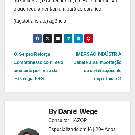
do simineral, e rafael benke, o CEO da proactiva,
o que regulamentam um paráico parárico.
(tagstotranslate) agência
Navegação
Serpro Reforça
IMERSÃO INDÚSTRIA
Compromisso com meio
Debate uma importação
de
ambiente por meio da
de certificações de
Post
estratégia ESG
importação
By
Daniel Wege
Consultor HAZOP
Especializado em IA | 20+ Anos