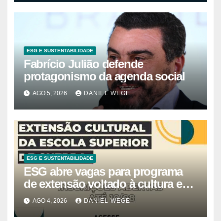
ESG E SUSTENTABILIDADE
Fabrício Julião defende
protagonismo da agenda social
AGO 5, 2026
DANIEL WEGE
ESG E SUSTENTABILIDADE
ESG abre vagas para programa
de extensão voltado à cultura e
estudos estratégicos
AGO 4, 2026
DANIEL WEGE