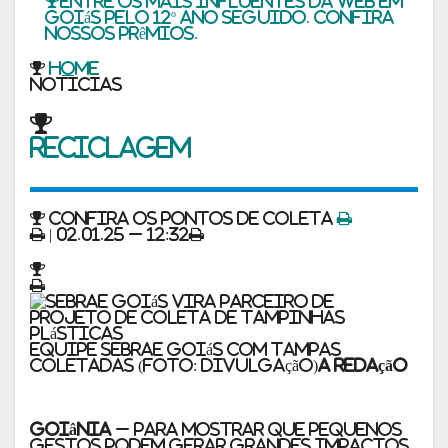
Entre os mais influentes da web em
Goiás pelo 12º ano seguido. Confira
nossos prêmios.
Home
noticias
Reciclagem
Confira os pontos de coleta
| 02.01.25 – 12:32
Equipe Sebrae Goiás com tampas
coletadas (Foto: divulgação)
A Redação
Goiânia
– Para mostrar que pequenos
gestos podem gerar grandes impactos,