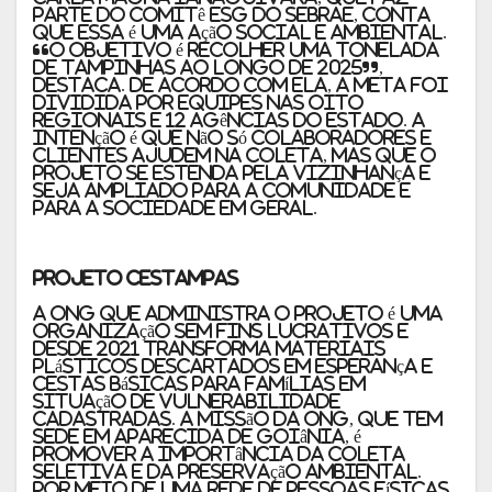
parte do Comitê ESG do Sebrae, conta
que essa é uma ação social e ambiental.
“O objetivo é recolher uma tonelada
de tampinhas ao longo de 2025”,
destaca. De acordo com ela, a meta foi
dividida por equipes nas oito
Regionais e 12 agências do estado. A
intenção é que não só colaboradores e
clientes ajudem na coleta, mas que o
projeto se estenda pela vizinhança e
seja ampliado para a comunidade e
para a sociedade em geral.
Projeto Cestampas
A ONG que administra o projeto é uma
organização sem fins lucrativos e
desde 2021 transforma materiais
plásticos descartados em esperança e
cestas básicas para famílias em
situação de vulnerabilidade
cadastradas. A missão da ONG, que tem
sede em Aparecida de Goiânia, é
promover a importância da coleta
seletiva e da preservação ambiental.
Por meio de uma rede de pessoas físicas