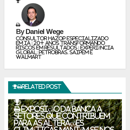
By
Daniel Wege
Consultor HAZOP Especializado
em IA | 20+ Anos Transformando
Riscos em Resultados | Experiência
Global: PETROBRAS, SAIPEM e
WALMART
Related Post
ESG E SUSTENTABILIDADE
Exposição da banca a
setores que contribuem
para as alterações
climáticas mantém-se nos