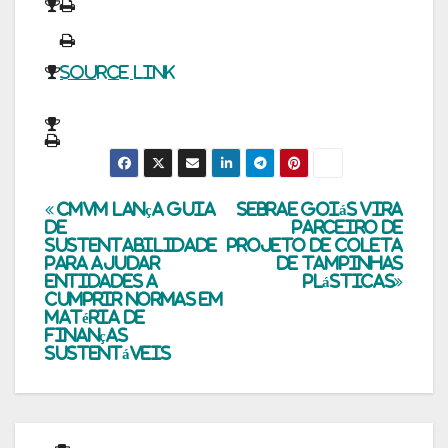
Source link
Navegação
CMVM lança Guia
Sebrae Goiás vira
de
parceiro de
Sustentabilidade
projeto de coleta
de
para ajudar
de tampinhas
entidades a
plásticas
Post
cumprir normas em
matéria de
finanças
sustentáveis