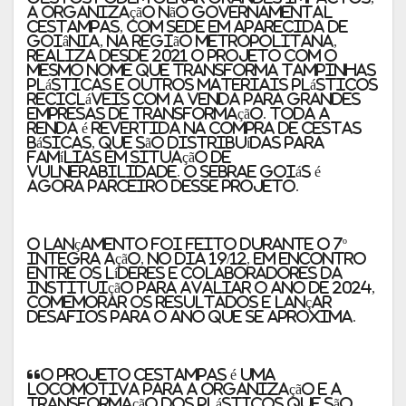
a organização não governamental
Cestampas, com sede em Aparecida de
Goiânia, na Região Metropolitana,
realiza desde 2021 o projeto com o
mesmo nome que transforma tampinhas
plásticas e outros materiais plásticos
recicláveis com a venda para grandes
empresas de transformação. Toda a
renda é revertida na compra de cestas
básicas, que são distribuídas para
famílias em situação de
vulnerabilidade. O Sebrae Goiás é
agora parceiro desse projeto.
O lançamento foi feito durante o 7º
Integra Ação, no dia 19/12, em encontro
entre os líderes e colaboradores da
instituição para avaliar o ano de 2024,
comemorar os resultados e lançar
desafios para o ano que se aproxima.
“O Projeto Cestampas é uma
locomotiva para a organização e a
transformação dos plásticos que são