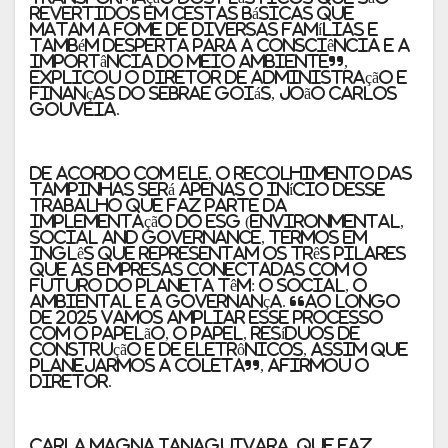
revertidos em cestas básicas que
matam a fome de diversas famílias e
também desperta para a consciência e a
importância do meio ambiente”,
explicou o diretor de Administração e
Finanças do Sebrae Goiás, João Carlos
Gouveia.
De acordo com ele, o recolhimento das
tampinhas será apenas o início desse
trabalho que faz parte da
implementação do ESG (Environmental,
Social and Governance, termos em
inglês que representam os três pilares
que as empresas conectadas com o
futuro do planeta têm: o Social, o
Ambiental e a Governança. “Ao longo
de 2025 vamos ampliar esse processo
com o papelão, o papel, resíduos de
construção e de eletrônicos, assim que
planejarmos a coleta”, afirmou o
diretor.
Carla Magna Ianaguivara, que faz