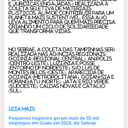
e jurídicas engajadas é realizada a
coleta seletiva de materiais
plásticos. Além de contribuir para um
planeta mais sustentável, essa ação
leva alimento para quem mais precisa,
criando um ciclo de solidariedade
que transforma vidas.
No Sebrae, a coleta das tampinhas será
realizada nas agências regionais:
Goiânia (Regional Central), Anápolis
(Centro-Leste), Luziânia e Posse
(Entorno DF/Nordeste), São Luís de
Montes Belos (Oeste), Aparecida de
Goiânia (Metropolitana), Goianésia e
Porangatu (Norte), Jataí e Rio Verde
(Sudoeste), Caldas Novas e Catalão
(Sul).
Leia mais
Pequenos negócios geram mais de 55 mil
empregos em Goiás em 2024, diz Sebrae