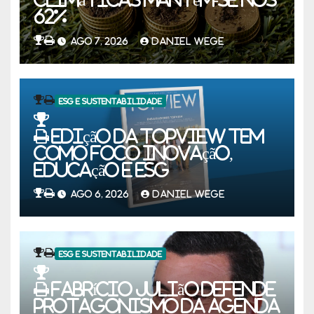
62%
AGO 7, 2026
DANIEL WEGE
ESG E SUSTENTABILIDADE
Edição da TOPVIEW tem
como foco inovação,
educação e ESG
AGO 6, 2026
DANIEL WEGE
ESG E SUSTENTABILIDADE
Fabrício Julião defende
protagonismo da agenda