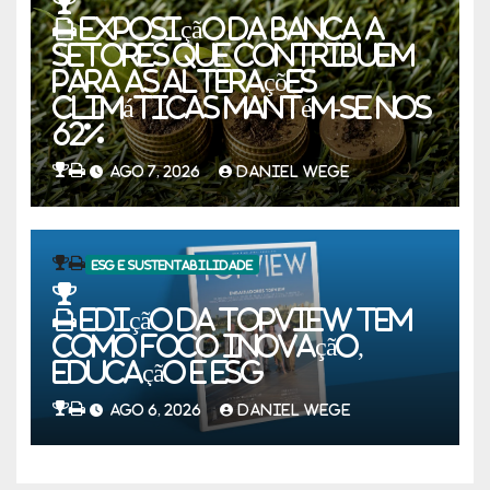
Exposição da banca a
setores que contribuem
para as alterações
climáticas mantém-se nos
62%
AGO 7, 2026
DANIEL WEGE
ESG E SUSTENTABILIDADE
Edição da TOPVIEW tem
como foco inovação,
educação e ESG
AGO 6, 2026
DANIEL WEGE