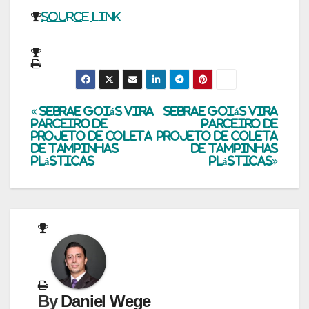
Source link
Navegação
Sebrae Goiás vira
Sebrae Goiás vira
parceiro de
parceiro de
projeto de coleta
projeto de coleta
de
de tampinhas
de tampinhas
plásticas
plásticas
Post
By
Daniel Wege