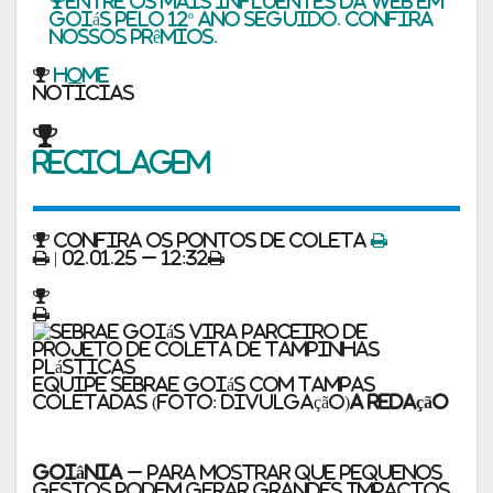
Entre os mais influentes da web em
Goiás pelo 12º ano seguido. Confira
nossos prêmios.
Home
noticias
Reciclagem
Confira os pontos de coleta
| 02.01.25 – 12:32
Equipe Sebrae Goiás com tampas
coletadas (Foto: divulgação)
A Redação
Goiânia
– Para mostrar que pequenos
gestos podem gerar grandes impactos,