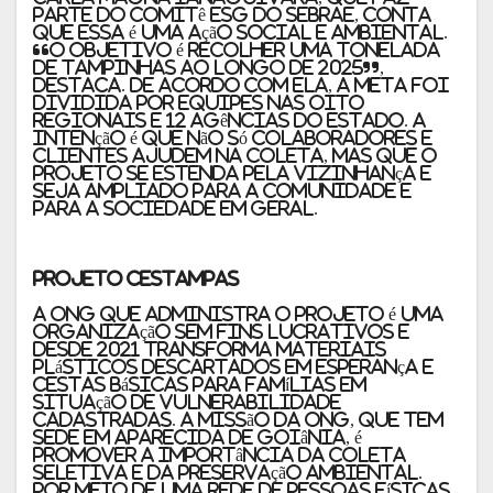
parte do Comitê ESG do Sebrae, conta
que essa é uma ação social e ambiental.
“O objetivo é recolher uma tonelada
de tampinhas ao longo de 2025”,
destaca. De acordo com ela, a meta foi
dividida por equipes nas oito
Regionais e 12 agências do estado. A
intenção é que não só colaboradores e
clientes ajudem na coleta, mas que o
projeto se estenda pela vizinhança e
seja ampliado para a comunidade e
para a sociedade em geral.
Projeto Cestampas
A ONG que administra o projeto é uma
organização sem fins lucrativos e
desde 2021 transforma materiais
plásticos descartados em esperança e
cestas básicas para famílias em
situação de vulnerabilidade
cadastradas. A missão da ONG, que tem
sede em Aparecida de Goiânia, é
promover a importância da coleta
seletiva e da preservação ambiental.
Por meio de uma rede de pessoas físicas