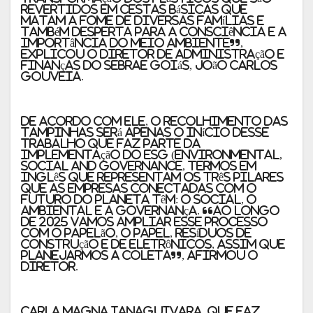
revertidos em cestas básicas que
matam a fome de diversas famílias e
também desperta para a consciência e a
importância do meio ambiente”,
explicou o diretor de Administração e
Finanças do Sebrae Goiás, João Carlos
Gouveia.
De acordo com ele, o recolhimento das
tampinhas será apenas o início desse
trabalho que faz parte da
implementação do ESG (Environmental,
Social and Governance, termos em
inglês que representam os três pilares
que as empresas conectadas com o
futuro do planeta têm: o Social, o
Ambiental e a Governança. “Ao longo
de 2025 vamos ampliar esse processo
com o papelão, o papel, resíduos de
construção e de eletrônicos, assim que
planejarmos a coleta”, afirmou o
diretor.
Carla Magna Ianaguivara, que faz