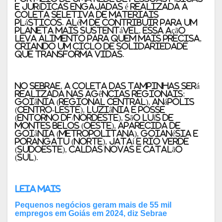
e jurídicas engajadas é realizada a
coleta seletiva de materiais
plásticos. Além de contribuir para um
planeta mais sustentável, essa ação
leva alimento para quem mais precisa,
criando um ciclo de solidariedade
que transforma vidas.
No Sebrae, a coleta das tampinhas será
realizada nas agências regionais:
Goiânia (Regional Central), Anápolis
(Centro-Leste), Luziânia e Posse
(Entorno DF/Nordeste), São Luís de
Montes Belos (Oeste), Aparecida de
Goiânia (Metropolitana), Goianésia e
Porangatu (Norte), Jataí e Rio Verde
(Sudoeste), Caldas Novas e Catalão
(Sul).
Leia mais
Pequenos negócios geram mais de 55 mil
empregos em Goiás em 2024, diz Sebrae