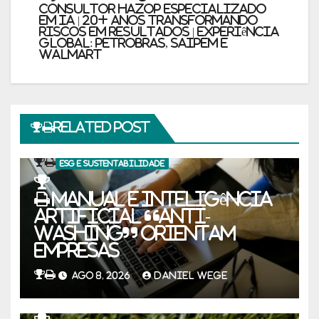
Consultor HAZOP Especializado
em IA | 20+ Anos Transformando
Riscos em Resultados | Experiência
Global: PETROBRAS, SAIPEM e
WALMART
Related Post
ESG E SUSTENTABILIDADE
Manual e inteligência
artificial “anti-
washing” orientam
empresas
AGO 8, 2026
DANIEL WEGE
ESG E SUSTENTABILIDADE