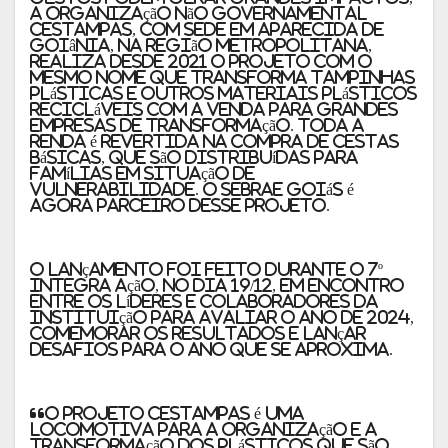
a organização não governamental
Cestampas, com sede em Aparecida de
Goiânia, na Região Metropolitana,
realiza desde 2021 o projeto com o
mesmo nome que transforma tampinhas
plásticas e outros materiais plásticos
recicláveis com a venda para grandes
empresas de transformação. Toda a
renda é revertida na compra de cestas
básicas, que são distribuídas para
famílias em situação de
vulnerabilidade. O Sebrae Goiás é
agora parceiro desse projeto.
O lançamento foi feito durante o 7º
Integra Ação, no dia 19/12, em encontro
entre os líderes e colaboradores da
instituição para avaliar o ano de 2024,
comemorar os resultados e lançar
desafios para o ano que se aproxima.
“O Projeto Cestampas é uma
locomotiva para a organização e a
transformação dos plásticos que são