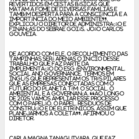
revertidos em cestas básicas que
matam a fome de diversas famílias e
também desperta para a consciência e a
importância do meio ambiente”,
explicou o diretor de Administração e
Finanças do Sebrae Goiás, João Carlos
Gouveia.
De acordo com ele, o recolhimento das
tampinhas será apenas o início desse
trabalho que faz parte da
implementação do ESG (Environmental,
Social and Governance, termos em
inglês que representam os três pilares
que as empresas conectadas com o
futuro do planeta têm: o Social, o
Ambiental e a Governança. “Ao longo
de 2025 vamos ampliar esse processo
com o papelão, o papel, resíduos de
construção e de eletrônicos, assim que
planejarmos a coleta”, afirmou o
diretor.
Carla Magna Ianaguivara, que faz