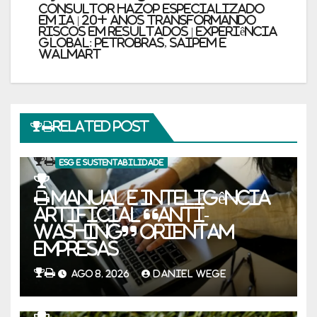
Consultor HAZOP Especializado
em IA | 20+ Anos Transformando
Riscos em Resultados | Experiência
Global: PETROBRAS, SAIPEM e
WALMART
Related Post
ESG E SUSTENTABILIDADE
Manual e inteligência
artificial “anti-
washing” orientam
empresas
AGO 8, 2026
DANIEL WEGE
ESG E SUSTENTABILIDADE