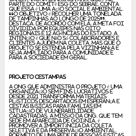
parte do Comitê ESG do Sebrae, conta
que essa é uma ação social e ambiental.
“O objetivo é recolher uma tonelada
de tampinhas ao longo de 2025”,
destaca. De acordo com ela, a meta foi
dividida por equipes nas oito
Regionais e 12 agências do estado. A
intenção é que não só colaboradores e
clientes ajudem na coleta, mas que o
projeto se estenda pela vizinhança e
seja ampliado para a comunidade e
para a sociedade em geral.
Projeto Cestampas
A ONG que administra o projeto é uma
organização sem fins lucrativos e
desde 2021 transforma materiais
plásticos descartados em esperança e
cestas básicas para famílias em
situação de vulnerabilidade
cadastradas. A missão da ONG, que tem
sede em Aparecida de Goiânia, é
promover a importância da coleta
seletiva e da preservação ambiental.
Por meio de uma rede de pessoas físicas