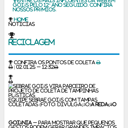
Entre os mais influentes da web em
Goiás pelo 12º ano seguido. Confira
nossos prêmios.
Home
noticias
Reciclagem
Confira os pontos de coleta
| 02.01.25 – 12:32
Equipe Sebrae Goiás com tampas
coletadas (Foto: divulgação)
A Redação
Goiânia
– Para mostrar que pequenos
gestos podem gerar grandes impactos,