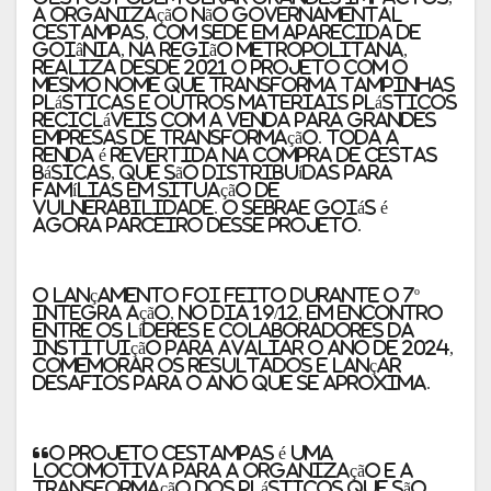
a organização não governamental
Cestampas, com sede em Aparecida de
Goiânia, na Região Metropolitana,
realiza desde 2021 o projeto com o
mesmo nome que transforma tampinhas
plásticas e outros materiais plásticos
recicláveis com a venda para grandes
empresas de transformação. Toda a
renda é revertida na compra de cestas
básicas, que são distribuídas para
famílias em situação de
vulnerabilidade. O Sebrae Goiás é
agora parceiro desse projeto.
O lançamento foi feito durante o 7º
Integra Ação, no dia 19/12, em encontro
entre os líderes e colaboradores da
instituição para avaliar o ano de 2024,
comemorar os resultados e lançar
desafios para o ano que se aproxima.
“O Projeto Cestampas é uma
locomotiva para a organização e a
transformação dos plásticos que são