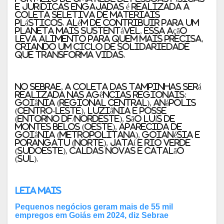
e jurídicas engajadas é realizada a
coleta seletiva de materiais
plásticos. Além de contribuir para um
planeta mais sustentável, essa ação
leva alimento para quem mais precisa,
criando um ciclo de solidariedade
que transforma vidas.
No Sebrae, a coleta das tampinhas será
realizada nas agências regionais:
Goiânia (Regional Central), Anápolis
(Centro-Leste), Luziânia e Posse
(Entorno DF/Nordeste), São Luís de
Montes Belos (Oeste), Aparecida de
Goiânia (Metropolitana), Goianésia e
Porangatu (Norte), Jataí e Rio Verde
(Sudoeste), Caldas Novas e Catalão
(Sul).
Leia mais
Pequenos negócios geram mais de 55 mil
empregos em Goiás em 2024, diz Sebrae