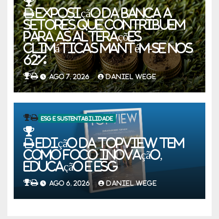
Exposição da banca a
setores que contribuem
para as alterações
climáticas mantém-se nos
62%
AGO 7, 2026
DANIEL WEGE
ESG E SUSTENTABILIDADE
Edição da TOPVIEW tem
como foco inovação,
educação e ESG
AGO 6, 2026
DANIEL WEGE