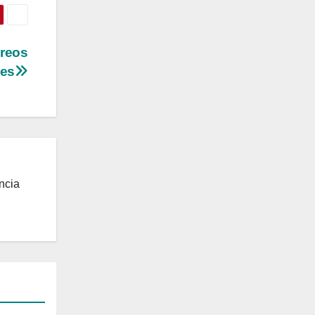
éreos
les
ncia