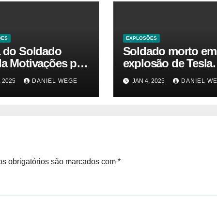
ÕES
EXPLOSÕES
a do Soldado
Soldado morto em
la Motivações por
explosão de Tesla
 da Explosão do
sofria de estresse 
, 2025
DANIEL WEGE
JAN 4, 2025
DANIEL W
rtruck em Las
traumático e temia
 – Gazeta Brasil
‘colapso’ dos EUA
s obrigatórios são marcados com
*