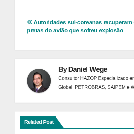
Navegação
Autoridades sul-coreanas recuperam 
pretas do avião que sofreu explosão
de
Post
By
Daniel Wege
Consultor HAZOP Especializado em
Global: PETROBRAS, SAIPEM e
Related Post
ANALISES TECNICAS
EXPLOSÕES
HAZOP E ANÁLISE DE RISCO