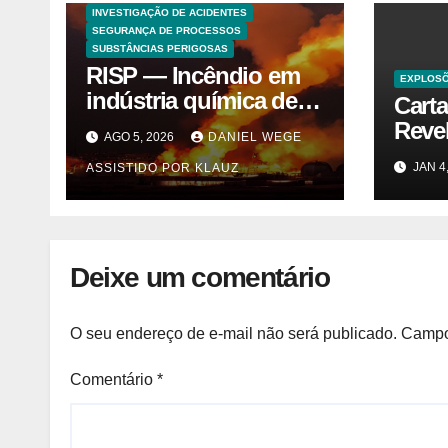
INVESTIGAÇÃO DE ACIDENTES
SEGURANÇA DE PROCESSOS
SUBSTÂNCIAS PERIGOSAS
RISP — Incêndio em
EXPLOS
indústria química de
Cart
solventes em
Reve
AGO 5, 2026
DANIEL WEGE
Itaquaquecetuba/SP
Trás
JAN 4
ASSISTIDO POR KLAUZ
(UNIQUIMA/Quema)
Cybe
Vegas
Deixe um comentário
O seu endereço de e-mail não será publicado.
Campo
Comentário
*