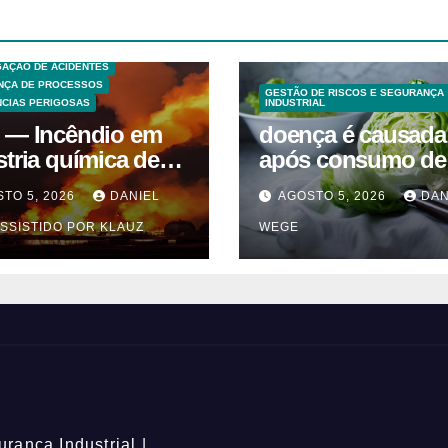
S TECNICAS
EXPLOSÕES
 ANÁLISE DE RISCO
GAÇÃO DE ACIDENTES
NÇA DE PROCESSOS
GESTÃO DE RISCOS E SEGURANÇA
CIAS PERIGOSAS
INDUSTRIAL
 — Incêndio em
doença é causada
stria química de
após consumo de
entes em
alface contamina
TO 5, 2026
DANIEL
AGOSTO 5, 2026
DAN
uaquecetuba/SP
SSISTIDO POR KLAUZ
WEGE
QUIMA/Quema)
rança Industrial |