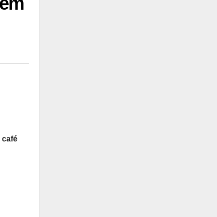
 em
 café