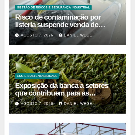
GESTÃO DE RISCOS E SEGURANÇA INDUSTRIAL
Risco de contaminação por
listeria suspende venda de
mirtilos em fábricas da América
AGOSTO 7, 2026
DANIEL WEGE
do Norte – Mix Vale
ESG E SUSTENTABILIDADE
Exposição da banca a setores
que contribuem para as
alterações climáticas mantém-se
AGOSTO 7, 2026
DANIEL WEGE
nos 62%