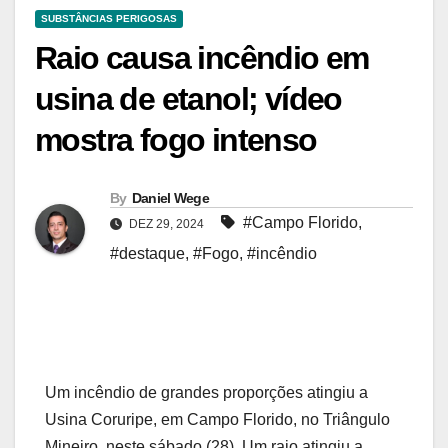
SUBSTÂNCIAS PERIGOSAS
Raio causa incêndio em
usina de etanol; vídeo
mostra fogo intenso
By
Daniel Wege
#Campo Florido
,
DEZ 29, 2024
#destaque
,
#Fogo
,
#incêndio
Um incêndio de grandes proporções atingiu a
Usina Coruripe, em Campo Florido, no Triângulo
Mineiro, neste sábado (28). Um raio atingiu a