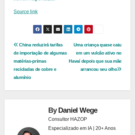
Source link
Navegação
China reduzirá tarifas
Uma criança quase caiu
de importação de algumas
em um vulcão ativo no
de
matérias-primas
Havaí depois que sua mãe
Post
recicladas de cobre e
arrancou seu olho
alumínio
By
Daniel Wege
Consultor HAZOP
Especializado em IA | 20+ Anos