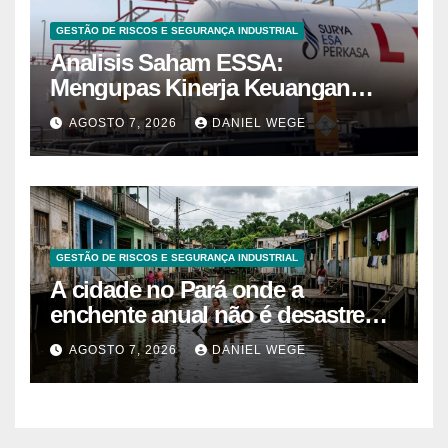
GESTÃO DE RISCOS E SEGURANÇA INDUSTRIAL
Analisis Saham ESSA:
Mengupas Kinerja Keuangan
ESSA Semester I 2026
AGOSTO 7, 2026
DANIEL WEGE
GESTÃO DE RISCOS E SEGURANÇA INDUSTRIAL
A cidade no Pará onde a
enchente anual não é desastre
mas calendário, as casas são
AGOSTO 7, 2026
DANIEL WEGE
projetadas com o primeiro andar
descartável, o comércio sobe as
prateleiras 1,5 metro toda vez que
o rio avisa, e o pedreiro que