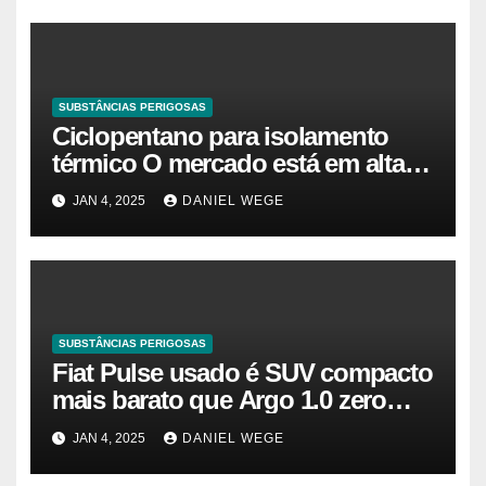
SUBSTÂNCIAS PERIGOSAS
Ciclopentano para isolamento
térmico O mercado está em alta
agora. Vamos entender o
JAN 4, 2025
DANIEL WEGE
tamanho do mercado, a
participação e a previsão até 2032
– Cambada de Críticos
SUBSTÂNCIAS PERIGOSAS
Fiat Pulse usado é SUV compacto
mais barato que Argo 1.0 zero
quilômetro
JAN 4, 2025
DANIEL WEGE