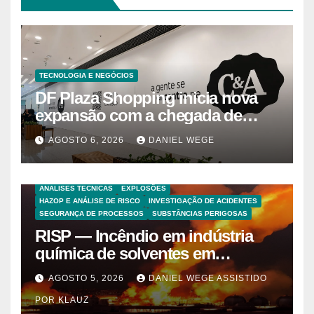
TECNOLOGIA E NEGÓCIOS
DF Plaza Shopping inicia nova
expansão com a chegada de
grandes marcas e inauguração
AGOSTO 6, 2026
DANIEL WEGE
de espaço infantil – Dicas da
Capital
ANALISES TECNICAS
EXPLOSÕES
HAZOP E ANÁLISE DE RISCO
INVESTIGAÇÃO DE ACIDENTES
SEGURANÇA DE PROCESSOS
SUBSTÂNCIAS PERIGOSAS
RISP — Incêndio em indústria
química de solventes em
Itaquaquecetuba/SP
AGOSTO 5, 2026
DANIEL WEGE ASSISTIDO
(UNIQUIMA/Quema)
POR KLAUZ