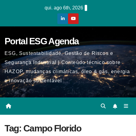
Skip
qui. ago 6th, 2026
to
content
Portal ESG Agenda
ESG, Sustentabilidade, Gestão de Riscos e
Segurança Industrial | Conteúdo técnico sobre
HAZOP, mudanças climáticas, óleo & gás, energia
e inovação sustentável
Tag:
Campo Florido