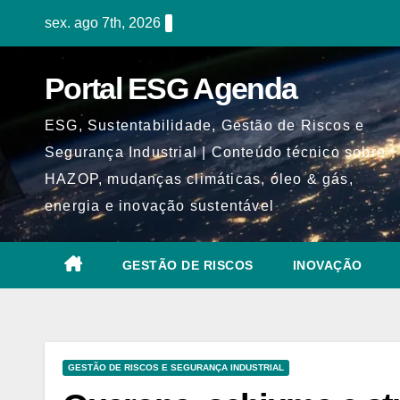
Skip
sex. ago 7th, 2026
to
content
Portal ESG Agenda
ESG, Sustentabilidade, Gestão de Riscos e
Segurança Industrial | Conteúdo técnico sobre
HAZOP, mudanças climáticas, óleo & gás,
energia e inovação sustentável
GESTÃO DE RISCOS
INOVAÇÃO
GESTÃO DE RISCOS E SEGURANÇA INDUSTRIAL