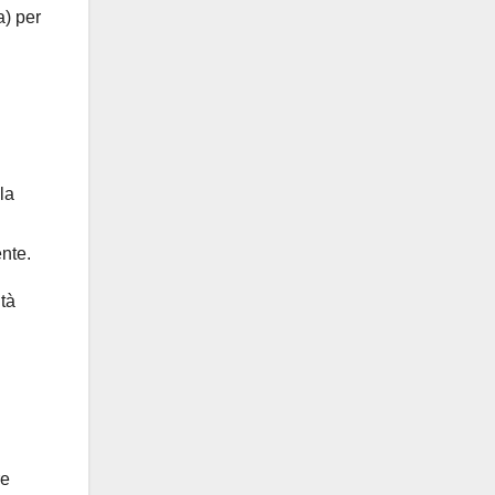
a) per
la
ente.
ità
re