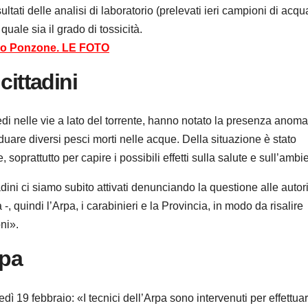
ultati delle analisi di laboratorio (prelevati ieri campioni di acqu
uale sia il grado di tossicità.
rio Ponzone. LE FOTO
cittadini
edi nelle vie a lato del torrente, hanno notato la presenza anoma
iduare diversi pesci morti nelle acque. Della situazione è stato
soprattutto per capire i possibili effetti sulla salute e sull’ambi
adini ci siamo subito attivati denunciando la questione alle autor
, quindi l’Arpa, i carabinieri e la Provincia, in modo da risalire
ni».
rpa
ledì 19 febbraio: «I tecnici dell’Arpa sono intervenuti per effettua