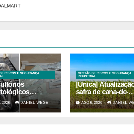
 WALMART
DE RISCOS E SEGURANÇA
GESTÃO DE RISCOS E SEGURANÇA
AL
INDUSTRIAL
ultórios
[Unica] Atualizaçã
tológicos
safra de cana-de-
ditados em
açúcar 2026/27 – 1ª
, 2026
DANIEL WEGE
AGO 6, 2026
DANIEL W
inas superam
quinzenas de junh