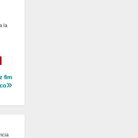
a la
z fim
oco
ncia