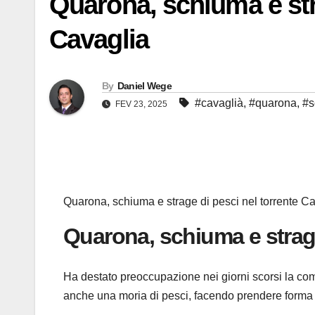
Quarona, schiuma e str
Cavaglia
By
Daniel Wege
#cavaglià
,
#quarona
,
#s
FEV 23, 2025
Quarona, schiuma e strage di pesci nel torrente Cav
Quarona, schiuma e strage
Ha destato preoccupazione nei giorni scorsi la co
anche una moria di pesci, facendo prendere forma a