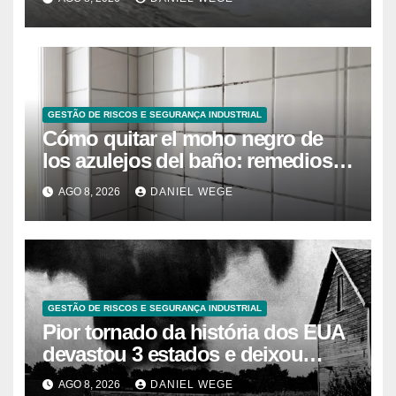
farmacêuticos
GESTÃO DE RISCOS E SEGURANÇA INDUSTRIAL
Cómo quitar el moho negro de
los azulejos del baño: remedios
caseros efectivos
AGO 8, 2026
DANIEL WEGE
GESTÃO DE RISCOS E SEGURANÇA INDUSTRIAL
Pior tornado da história dos EUA
devastou 3 estados e deixou
centenas de mortos
AGO 8, 2026
DANIEL WEGE