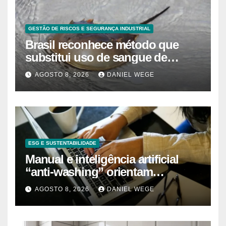
GESTÃO DE RISCOS E SEGURANÇA INDUSTRIAL
Brasil reconhece método que
substitui uso de sangue de
caranguejo-ferradura em testes
AGOSTO 8, 2026
DANIEL WEGE
farmacêuticos
ESG E SUSTENTABILIDADE
Manual e inteligência artificial
“anti-washing” orientam
empresas
AGOSTO 8, 2026
DANIEL WEGE