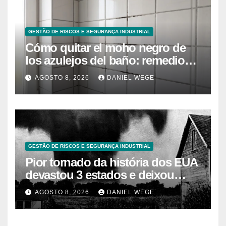
GESTÃO DE RISCOS E SEGURANÇA INDUSTRIAL
Cómo quitar el moho negro de
los azulejos del baño: remedios
caseros efectivos
AGOSTO 8, 2026
DANIEL WEGE
GESTÃO DE RISCOS E SEGURANÇA INDUSTRIAL
Pior tornado da história dos EUA
devastou 3 estados e deixou
centenas de mortos
AGOSTO 8, 2026
DANIEL WEGE