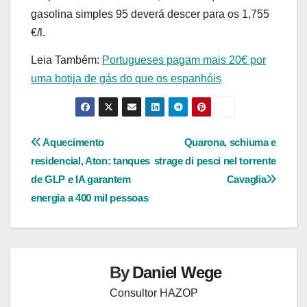
gasolina simples 95 deverá descer para os 1,755
€/l.
Leia Também:
Portugueses pagam mais 20€ por
uma botija de gás do que os espanhóis
Navegação
Aquecimento
Quarona, schiuma e
residencial, Aton: tanques
strage di pesci nel torrente
de
de GLP e IA garantem
Cavaglia
Post
energia a 400 mil pessoas
By
Daniel Wege
Consultor HAZOP