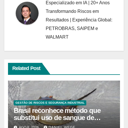
Especializado em IA | 20+ Anos
Transformando Riscos em
Resultados | Experiência Global:
PETROBRAS, SAIPEM e
WALMART
Related Post
GESTÃO DE RISCOS E SEGURANÇA INDUSTRIAL
Brasil reconhece método que
substitui uso de sangue de
caranguejo-ferradura em testes
AGO 8, 2026
DANIEL WEGE