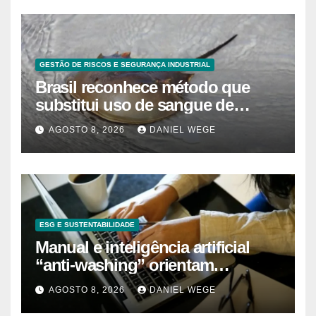
GESTÃO DE RISCOS E SEGURANÇA INDUSTRIAL
Brasil reconhece método que
substitui uso de sangue de
caranguejo-ferradura em testes
AGOSTO 8, 2026
DANIEL WEGE
farmacêuticos
ESG E SUSTENTABILIDADE
Manual e inteligência artificial
“anti-washing” orientam
empresas
AGOSTO 8, 2026
DANIEL WEGE