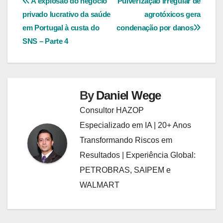
Navegação
A explosão do negócio
Pulverização irregular de
privado lucrativo da saúde
agrotóxicos gera
de
em Portugal à custa do
condenação por danos
Post
SNS – Parte 4
By
Daniel Wege
Consultor HAZOP
Especializado em IA | 20+ Anos
Transformando Riscos em
Resultados | Experiência Global:
PETROBRAS, SAIPEM e
WALMART