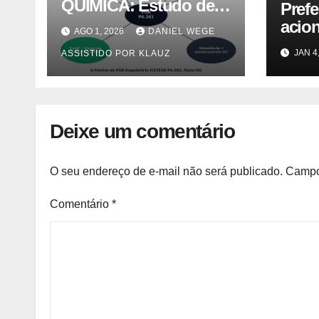
QUÍMICA: Estudo de
Prefe
Caso PGR — Área
acion
AGO 1, 2026
DANIEL WEGE
Contaminada
Lutz 
JAN 4
ASSISTIDO POR KLAUZ
Prioridade A em
caus
Campinas (CETESB
morad
P4.261)
Notíc
Deixe um comentário
O seu endereço de e-mail não será publicado.
Campo
Comentário
*