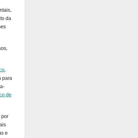
tais,
to da
ões
sos,
co
,
a para
a-
sco de
 por
ais
as e