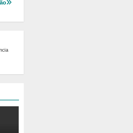
ção
ncia