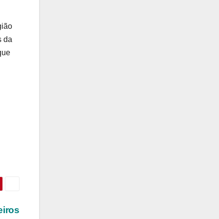
gião
s da
que
eiros