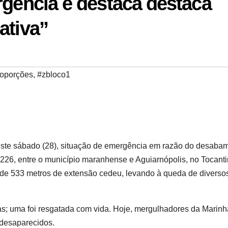
rgência e destaca destaca
ativa”
roporções
,
#zbloco1
 neste sábado (28), situação de emergência em razão do desaba
226, entre o município maranhense e Aguiarnópolis, no Tocanti
a de 533 metros de extensão cedeu, levando à queda de diverso
s; uma foi resgatada com vida. Hoje, mergulhadores da Marinh
desaparecidos.