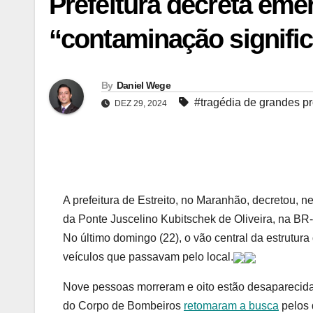
Prefeitura decreta eme
“contaminação signific
By
Daniel Wege
#tragédia de grandes p
DEZ 29, 2024
A prefeitura de Estreito, no Maranhão, decretou,
da Ponte Juscelino Kubitschek de Oliveira, na BR-
No último domingo (22), o vão central da estrutur
veículos que passavam pelo local.
Nove pessoas morreram e oito estão desaparecida
do Corpo de Bombeiros
retomaram a busca
pelos 