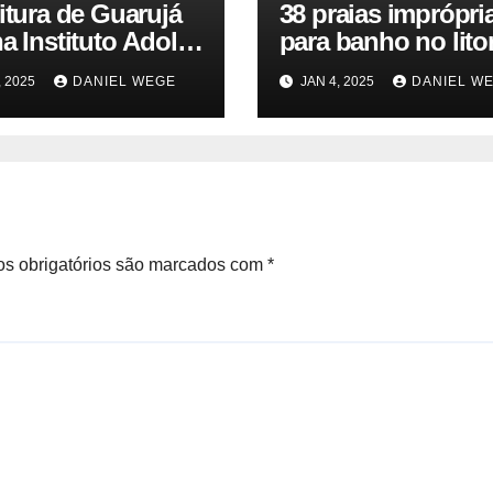
itura de Guarujá
38 praias imprópri
a Instituto Adolfo
para banho no litor
para identificar
paulista geram aler
, 2025
DANIEL WEGE
JAN 4, 2025
DANIEL W
as da virose em
ambiental e de sa
ores e turistas –
pública
ias das Praias
s obrigatórios são marcados com
*