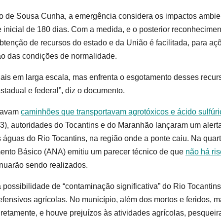
io de Sousa Cunha, a emergência considera os impactos ambien
inicial de 180 dias. Com a medida, e o posterior reconhecimen
btenção de recursos do estado e da União é facilitada, para aç
ão das condições de normalidade.
ais em larga escala, mas enfrenta o esgotamento desses recur
stadual e federal”, diz o documento.
stavam
caminhões que transportavam agrotóxicos e ácido sulfúri
23), autoridades do Tocantins e do Maranhão lançaram um alert
 águas do Rio Tocantins, na região onde a ponte caiu. Na quart
mento Básico (ANA) emitiu um parecer técnico de que
não há ri
inuarão sendo realizados.
a possibilidade de “contaminação significativa” do Rio Tocantins
defensivos agrícolas. No município, além dos mortos e feridos, m
iretamente, e houve prejuízos às atividades agrícolas, pesqueir