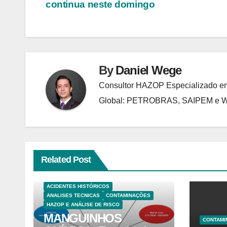
continua neste domingo
de
Post
By
Daniel Wege
Consultor HAZOP Especializado em
Global: PETROBRAS, SAIPEM e
Related Post
ACIDENTES HISTÓRICOS
ANALISES TECNICAS
CONTAMINAÇÕES
HAZOP E ANÁLISE DE RISCO
MANGUINHOS
CONTAMI