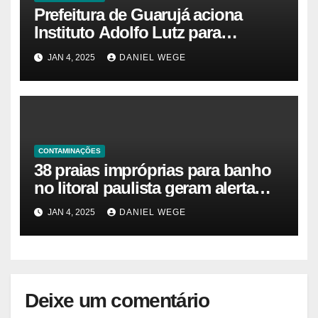
Prefeitura de Guarujá aciona
Instituto Adolfo Lutz para
identificar causas da virose em
JAN 4, 2025
DANIEL WEGE
moradores e turistas – Notícias
das Praias
CONTAMINAÇÕES
38 praias impróprias para banho
no litoral paulista geram alerta
ambiental e de saúde pública
JAN 4, 2025
DANIEL WEGE
Deixe um comentário