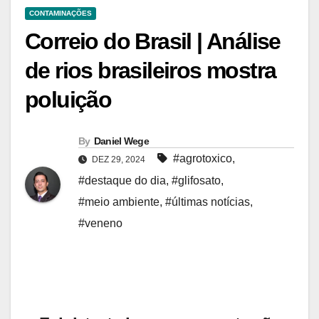
CONTAMINAÇÕES
Correio do Brasil | Análise
de rios brasileiros mostra
poluição
By
Daniel Wege
#agrotoxico
,
DEZ 29, 2024
#destaque do dia
,
#glifosato
,
#meio ambiente
,
#últimas notícias
,
#veneno