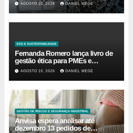
ar-condicionado doméstico que
AGOSTO 10, 2026
DANIEL WEGE
agravam rinite e asma, e a
limpeza com spray não elimina 7
deles
ESG E SUSTENTABILIDADE
Fernanda Romero lança livro de
gestão ética para PMEs e
startups
AGOSTO 10, 2026
DANIEL WEGE
GESTÃO DE RISCOS E SEGURANÇA INDUSTRIAL
Anvisa espera analisar até
dezembro 13 pedidos de