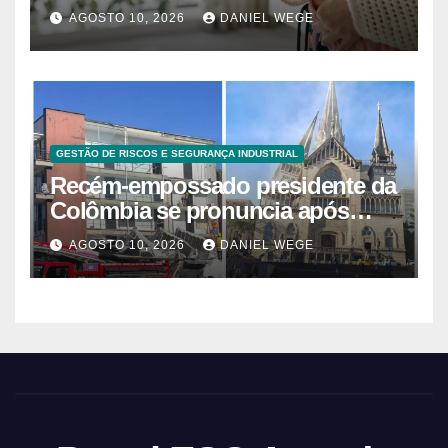
análogos sintéticos de GLP-1
AGOSTO 10, 2026
DANIEL WEGE
GESTÃO DE RISCOS E SEGURANÇA INDUSTRIAL
Recém-empossado presidente da
Colômbia se pronuncia após
terremoto: ‘Vocês não estão
AGOSTO 10, 2026
DANIEL WEGE
sozinhos’