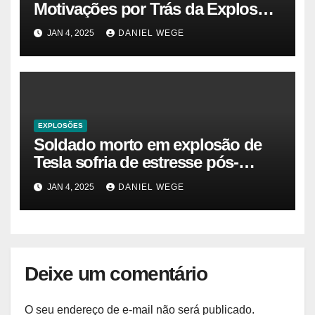
Motivações por Trás da Explosão
do Cybertruck em Las Vegas –
JAN 4, 2025
DANIEL WEGE
Gazeta Brasil
EXPLOSÕES
Soldado morto em explosão de
Tesla sofria de estresse pós-
traumático e temia ‘colapso’ dos
JAN 4, 2025
DANIEL WEGE
EUA
Deixe um comentário
O seu endereço de e-mail não será publicado.