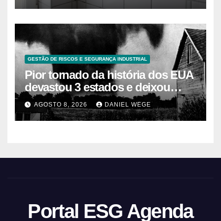
GESTÃO DE RISCOS E SEGURANÇA INDUSTRIAL
Pior tornado da história dos EUA
devastou 3 estados e deixou
centenas de mortos
AGOSTO 8, 2026
DANIEL WEGE
Portal ESG Agenda