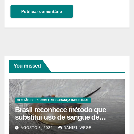
You missed
GESTÃO DE RISCOS E SEGURANÇA INDUSTRIAL
Brasil reconhece método que
substitui uso de sangue de
caranguejo-ferradura em testes
AGOSTO 8, 2026
DANIEL WEGE
farmacêuticos