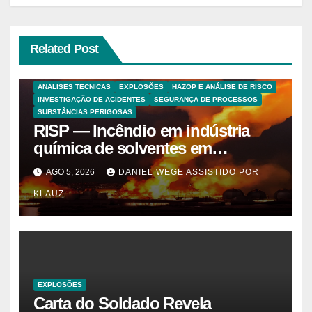
Related Post
ANALISES TECNICAS
EXPLOSÕES
HAZOP E ANÁLISE DE RISCO
INVESTIGAÇÃO DE ACIDENTES
SEGURANÇA DE PROCESSOS
SUBSTÂNCIAS PERIGOSAS
RISP — Incêndio em indústria
química de solventes em
Itaquaquecetuba/SP
AGO 5, 2026
DANIEL WEGE ASSISTIDO POR
(UNIQUIMA/Quema)
KLAUZ
EXPLOSÕES
Carta do Soldado Revela