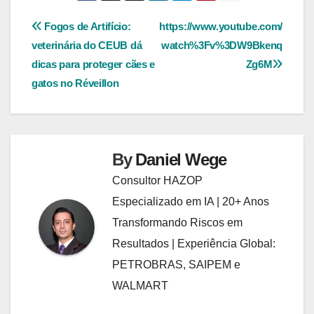
Navegação
Fogos de Artifício:
https://www.youtube.com/
veterinária do CEUB dá
watch%3Fv%3DW9Bkenq
de
dicas para proteger cães e
Zg6M
Post
gatos no Réveillon
By
Daniel Wege
Consultor HAZOP
Especializado em IA | 20+ Anos
Transformando Riscos em
Resultados | Experiência Global:
PETROBRAS, SAIPEM e
WALMART