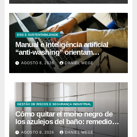
ESG E SUSTENTABILIDADE
Manual e inteligência artificial
“anti-washing” orientam
empresas
AGOSTO 8, 2026
DANIEL WEGE
GESTÃO DE RISCOS E SEGURANÇA INDUSTRIAL
Cómo quitar el moho negro de
los azulejos del baño: remedios
caseros efectivos
AGOSTO 8, 2026
DANIEL WEGE